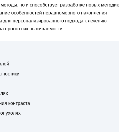
 методы, но и способствует разработке новых методик
мание особенностей неравномерного накопления
вы для персонализированного подхода к лечению
на прогноз их выживаемости.
олей
агностики
олях
ия контраста
 опухолях