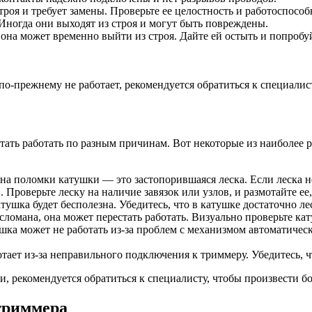
роя и требует замены. Проверьте ее целостность и работоспособ
Иногда они выходят из строя и могут быть повреждены.
 она может временно выйти из строя. Дайте ей остыть и попробу
о-прежнему не работает, рекомендуется обратиться к специалист
стать работать по разным причинам. Вот некоторые из наиболее
а поломки катушки — это застопорившаяся леска. Если леска не 
Проверьте леску на наличие завязок или узлов, и размотайте ее
тушка будет бесполезна. Убедитесь, что в катушке достаточно ле
ломана, она может перестать работать. Визуально проверьте к
ка может не работать из-за проблем с механизмом автоматическ
тает из-за неправильного подключения к триммеру. Убедитесь, ч
, рекомендуется обратиться к специалисту, чтобы произвести б
триммера