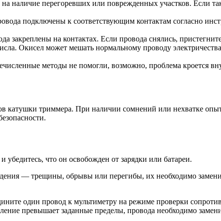
 на наличие перегоревших или поврежденных участков. Если та
провода подключены к соответствующим контактам согласно инс
да закреплены на контактах. Если провода снялись, пристегните
исла. Окисел может мешать нормальному проводу электричества
исленные методы не помогли, возможно, проблема кроется внут
ов катушки триммера. При наличии сомнений или нехватке опыт
безопасности.
и убедитесь, что он освобожден от зарядки или батареи.
дения — трещины, обрывы или перегибы, их необходимо заменит
ните один провод к мультиметру на режиме проверки сопротивл
ление превышает заданные пределы, провода необходимо замени