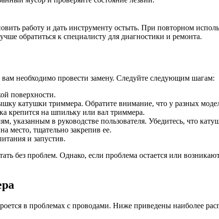
овить работу и дать инструменту остыть. При повторном испол
лучше обратиться к специалисту для диагностики и ремонта.
, вам необходимо провести замену. Следуйте следующим шагам:
кой поверхности.
шку катушки триммера. Обратите внимание, что у разных моде
а крепится на шпильку или вал триммера.
м, указанным в руководстве пользователя. Убедитесь, что катуш
а место, тщательно закрепив ее.
питания и запустив.
ать без проблем. Однако, если проблема остается или возникаю
ера
 кроется в проблемах с проводами. Ниже приведены наиболее р