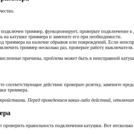
чество.
ую подключен триммер, функционирует, проверьте подключение к
 на катушке триммера и замените его при необходимости.
од триммера на наличие обрывов или повреждений. Если неиспр
лючить триммер несколько раз, проверьте работу выключателя. Е
исленные причины, проблема может быть в неисправной катушк
 соответствующие действия: проверьте розетку, замените предо
шки триммера.
стройствами. Перед проведением каких-либо действий, отключ
ера
ет проверить правильность подключения катушки. Вот нескольк