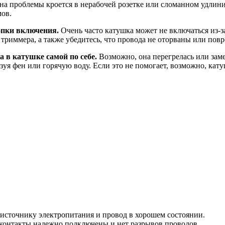
а проблемы кроется в нерабочей розетке или сломанном удлини
мов.
опки включения.
Очень часто катушка может не включаться из-
 триммера, а также убедитесь, что провода не оторваны или пов
 в катушке самой по себе.
Возможно, она перегрелась или заме
зуя фен или горячую воду. Если это не помогает, возможно, кат
 источнику электропитания и провод в хорошем состоянии.
е контакты надежно подключены и нет разрывов проводов.