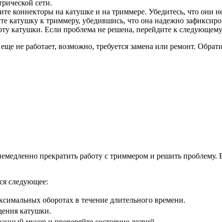
трической сети.
те коннекторы на катушке и на триммере. Убедитесь, что они н
е катушку к триммеру, убедившись, что она надежно зафиксиро
оту катушки. Если проблема не решена, перейдите к следующему
ще не работает, возможно, требуется замена или ремонт. Обрати
немедленно прекратить работу с триммером и решить проблему. 
ся следующее:
аксимальных оборотах в течение длительного времени.
дения катушки.
ранный мусор и проверяйте состояние лезвий.