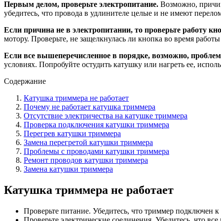
Первым делом, проверьте электропитание.
Возможно, причин
убедитесь, что провода в удлинителе целые и не имеют перело
Если причина не в электропитании, то проверьте работу кн
мотору. Проверьте, не защелкнулась ли кнопка во время работы
Если все вышеперечисленное в порядке, возможно, проблема
условиях. Попробуйте остудить катушку или нагреть ее, исполь
Содержание
Катушка триммера не работает
Почему не работает катушка триммера
Отсутствие электричества на катушке триммера
Проверка подключения катушки триммера
Перегрев катушки триммера
Замена перегретой катушки триммера
Проблемы с проводами катушки триммера
Ремонт проводов катушки триммера
Замена катушки триммера
Катушка триммера не работает
Проверьте питание. Убедитесь, что триммер подключен к
Проверьте электрические соединения. Убедитесь, что вс