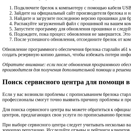
Подключите брелок к компьютеру с помощью кабеля USB
Зайдите на официальный сайт производителя брелока и н
Найдите и загрузите последнюю версию прошивки для бр
Распакуйте загруженный файл с прошивкой на вашем ко
Запустите программу для обновления прошивки и следуй
Подождите, пока процесс обновления не завершится. Это 
После успешного обновления, отсоедините брелок от ком
Обновление программного обеспечения брелока старлайн а61 
создать резервную копию данных, чтобы избежать потери инф
Обратите внимание: если после обновления программного обес
производителя для получения дополнительной помощи и решени
Поиск сервисного центра для помощи 
Если у вас возникли проблемы с прописыванием брелока старла
профессионалы смогут точно выявить причину проблемы и пре
Для поиска сервисного центра вы можете обратиться к официа
центров, предлагающих свои услуги по прописыванию брелоко
При выборе сервисного центра следует учитывать несколько в
хорошую репутацию. Исследуйте отзывы и рейтинги клиентов, 