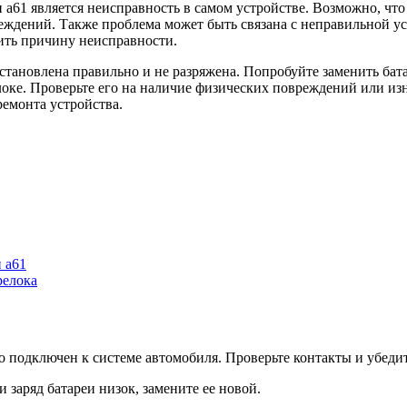
а61 является неисправность в самом устройстве. Возможно, что
ждений. Также проблема может быть связана с неправильной уст
вить причину неисправности.
установлена правильно и не разряжена. Попробуйте заменить бат
елоке. Проверьте его на наличие физических повреждений или из
ремонта устройства.
 а61
релока
о подключен к системе автомобиля. Проверьте контакты и убедит
и заряд батареи низок, замените ее новой.