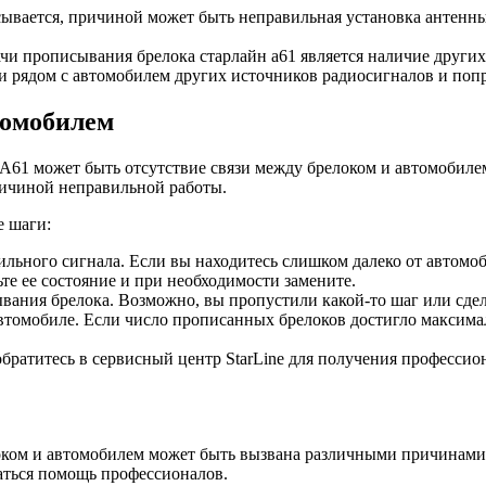
ывается, причиной может быть неправильная установка антенны
чи прописывания брелока старлайн а61 является наличие других 
 ли рядом с автомобилем других источников радиосигналов и поп
томобилем
A61 может быть отсутствие связи между брелоком и автомобиле
ричиной неправильной работы.
 шаги:
бильного сигнала. Если вы находитесь слишком далеко от автомоб
ьте ее состояние и при необходимости замените.
ания брелока. Возможно, вы пропустили какой-то шаг или сдел
втомобиле. Если число прописанных брелоков достигло максима
обратитесь в сервисный центр StarLine для получения професс
локом и автомобилем может быть вызвана различными причинам
ваться помощь профессионалов.