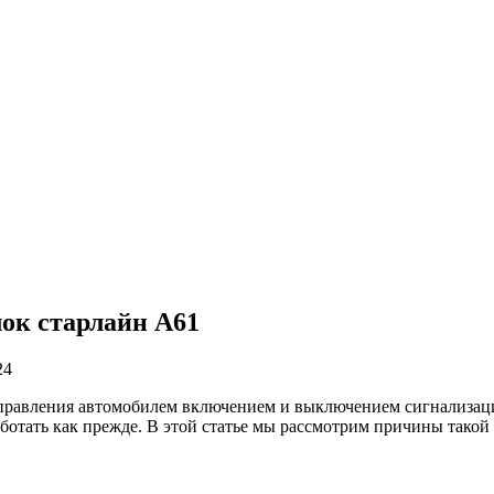
лок старлайн А61
24
управления автомобилем включением и выключением сигнализаци
работать как прежде. В этой статье мы рассмотрим причины тако