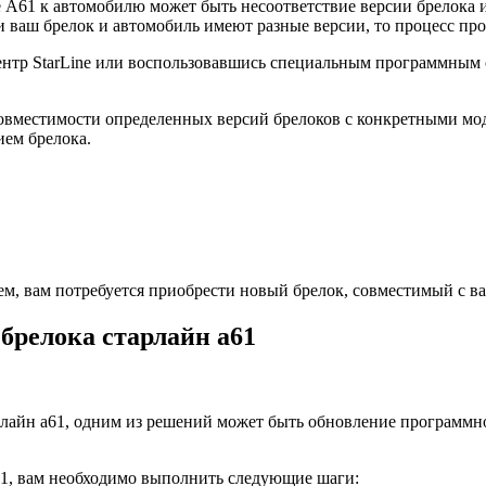
А61 к автомобилю может быть несоответствие версии брелока и 
ваш брелок и автомобиль имеют разные версии, то процесс про
нтр StarLine или воспользовавшись специальным программным о
совместимости определенных версий брелоков с конкретными мод
ем брелока.
ем, вам потребуется приобрести новый брелок, совместимый с в
брелока старлайн а61
лайн а61, одним из решений может быть обновление программно
61, вам необходимо выполнить следующие шаги: