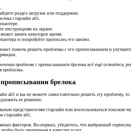
.
айдите раздел загрузок или поддержки.
елока старлайн а61.
мпьютере.
те инструкциям на экране.
может занять некоторое время.
пьютера и попробуйте прописать его заново.
может помочь решить проблемы с его прописыванием и улучшить
ормации.
печения проблема с прописыванием брелока всё ещё остаётся, р
я проблемы.
в прописывании брелока
йн а61 и вы не можете самостоятельно решить эту проблему, то 
дложить ее решение.
льным представителям старлайн или воспользоваться поиском ч
в старлайн а61.
ажных факторов. Во-первых, убедитесь, что выбранный сервисны
чтобы быть уверенным в качестве услуг.