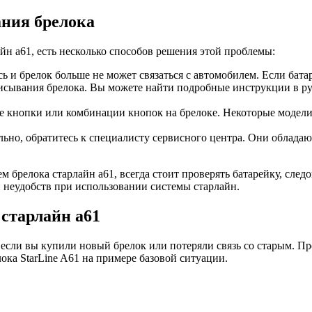
ния брелока
йн а61, есть несколько способов решения этой проблемы:
ь и брелок больше не может связаться с автомобилем. Если батар
исывания брелока. Вы можете найти подробные инструкции в рук
е кнопки или комбинации кнопок на брелоке. Некоторые модели
льно, обратитесь к специалисту сервисного центра. Они облад
 брелока старлайн а61, всегда стоит проверять батарейку, след
 неудобств при использовании системы старлайн.
старлайн а61
сли вы купили новый брелок или потеряли связь со старым. Про
ка StarLine A61 на примере базовой ситуации.