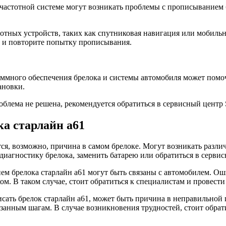
очастотной системе могут возникать проблемы с прописыванием б
тотных устройств, таких как спутниковая навигация или мобил
а и повторите попытку прописывания.
ммного обеспечения брелока и системы автомобиля может помо
ановки.
лема не решена, рекомендуется обратиться в сервисный центр 
а старлайн а61
ся, возможно, причина в самом брелоке. Могут возникать разли
 диагностику брелока, заменить батарею или обратиться в серви
м брелока старлайн а61 могут быть связаны с автомобилем. Ош
ом. В таком случае, стоит обратиться к специалистам и провест
исать брелок старлайн а61, может быть причина в неправильно
занным шагам. В случае возникновения трудностей, стоит обрати