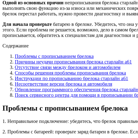
Одной из основных причин
непрописывания брелока старлайн 
выполнять свою функцию из-за износа или механических повре
брелок перестал работать, нужно провести диагностику и выя
Для начала проверьте
батарею в брелоке. Убедитесь, что она 
этого. Если проблема не решается, возможно, дело в самом бр
прописывается, обратитесь к специалистам для диагностики и 
Содержание
Проблемы с прописыванием брелока
Причины неудачи прописывания брелока старлайн а61
Отсутствие связи между брелоком и автомобилем
Способы решения проблемы прописывания брелока
Инструкции по прописыванию брелока старлайн а61
Несоответствие версии брелока и автомобиля
Обновление программного обеспечения брелока старлайн
Поиск сервисного центра для помощи в прописывании б
Проблемы с прописыванием брелока
1. Неправильное подключение: убедитесь, что брелок правильн
2. Проблемы с батареей: проверьте заряд батареи в брелоке. Есл