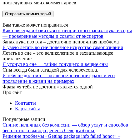
последующих моих комментариев.
Вам также может понравиться
Как навсегда избавиться от неприятного запаха лука изо рта
— проверенные методы и советы от экспертов
Запах лука изо рта – достаточно неприятная проблема
Я умею летать во сне полезное искусство самопознания
Летать во сне – это великолепное и захватывающее
приключение
Я утонул во сне — тайны тонущего и вещие сны
Сны всегда были загадкой для человечества.
Я тебя не достоин — реальное значение фразы и его
проявление в жизни на примерах
Фраза «я тебя не достоин» является одной
Про сайт
Контакты
Карта сайта
Популярные записи
Снятие наличных без комиссии — обзор услуг и способов
бесплатного вывода денег в Севергазбанке
Решение проблемы «Getting package info failed honor» –