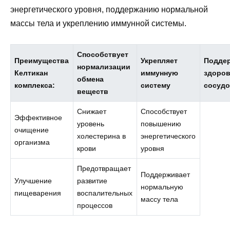
энергетического уровня, поддержанию нормальной
массы тела и укреплению иммунной системы.
Способствует
Преимущества
Укрепляет
Подде
нормализации
Келтикан
иммунную
здоро
обмена
комплекса:
систему
сосуд
веществ
Снижает
Способствует
Эффективное
уровень
повышению
очищение
холестерина в
энергетического
организма
крови
уровня
Предотвращает
Поддерживает
Улучшение
развитие
нормальную
пищеварения
воспалительных
массу тела
процессов