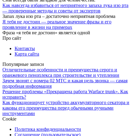
Как навсегда избавиться от неприятного запаха лука изо рта
— проверенные методы и советы от экспертов
Запах лука изо рта – достаточно неприятная проблема
Я тебя не достоин — реальное значение фразы и его
проявление в жизни на примерах
Фраза «я тебя не достоин» является одной
Про сайт
Контакты
Карта сайта
Популярные записи
Отличительные особенности и преимущества серого и
оранжевого пеноплекса при строительстве и утеплении
Зачем звонят с номера 02 МТС и какая цель звонка — самая
подробная информация
Решение проблемы «Прекращена работа Warface trunk». Как
исправить?
Как функционирует устройство аккумуляторного секатора и
каковы его преимущества перед обычными ручными
инструментами
Cookie
Политика конфиденциальности
Соглашение (пользовательское)