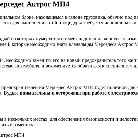
ерседес Актрос МП4
иальном блоке, находящемся в салоне грузовика, обычно под п
, что для выполнения этой процедуры требуется использовать 
дый из которых нумеруется и имеет надписи на корпусе, указыв
елей, которые необходимо знать владельцам Мерседеса Актрос 
4, необходимо заменить его на новый предохранитель того же т
истеме автомобиля, и рекомендуется обратиться к специалисту д
предохранителей на Мерседес Актрос МП4 будет полезной для вс
а.
Будьте внимательны и осторожны при работе с электриче
в нескольких местах, для обеспечения безопасности и целостнос
рить и заменить.
Актрос МП4: