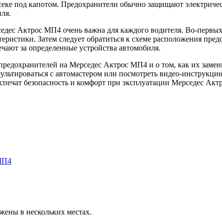
тсеке под капотом. Предохранители обычно защищают электричес
ля.
дес Актрос МП4 очень важна для каждого водителя. Во-первых,
ктеристики. Затем следует обратиться к схеме расположения пре
ечают за определенные устройства автомобиля.
редохранителей на Мерседес Актрос МП4 и о том, как их замени
ультироваться с автомастером или посмотреть видео-инструкции
спечат безопасность и комфорт при эксплуатации Мерседес Акт
МП4
ены в нескольких местах.