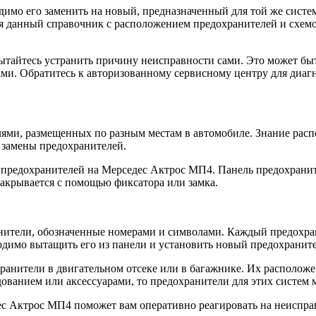
имо его заменить на новый, предназначенный для той же систе
уя данный справочник с расположением предохранителей и схем
пытайтесь устранить причину неисправности сами. Это может бы
ами. Обратитесь к авторизованному сервисному центру для диаг
ями, размещенных по разным местам в автомобиле. Знание расп
 замены предохранителей.
предохранителей на Мерседес Актрос МП4. Панель предохранител
акрывается с помощью фиксатора или замка.
ители, обозначенные номерами и символами. Каждый предохрани
димо вытащить его из панели и установить новый предохраните
ранители в двигательном отсеке или в багажнике. Их расположе
ванием или аксессуарами, то предохранители для этих систем м
с Актрос МП4 поможет вам оперативно реагировать на неисправ