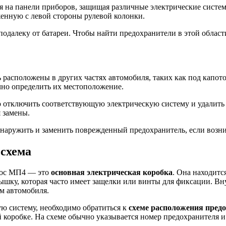
ся на панели приборов, защищая различные электрические систе
енную с левой стороны рулевой колонки.
подалеку от батареи. Чтобы найти предохранители в этой облас
 расположены в других частях автомобиля, таких как под капот
чно определить их местоположение.
 отключить соответствующую электрическую систему и удалить 
 замены.
бнаружить и заменить поврежденный предохранитель, если возн
схема
рос МП4 — это
основная электрическая коробка
. Она находитс
рышку, которая часто имеет защелки или винты для фиксации. В
ем автомобиля.
ую систему, необходимо обратиться к
схеме расположения пред
 коробке. На схеме обычно указывается номер предохранителя и