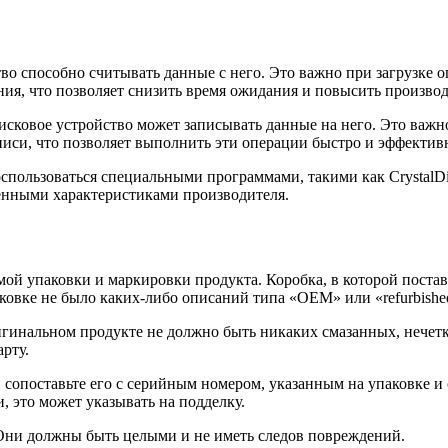
тво способно считывать данные с него. Это важно при загрузке 
ния, что позволяет снизить время ожидания и повысить произво
 дисковое устройство может записывать данные на него. Это важ
иси, что позволяет выполнить эти операции быстро и эффектив
оспользоваться специальными программами, такими как Crystal
вленными характеристиками производителя.
ой упаковки и маркировки продукта. Коробка, в которой поста
овке не было каких-либо описаний типа «OEM» или «refurbished»
игинальном продукте не должно быть никаких смазанных, нечет
рту.
 сопоставьте его с серийным номером, указанным на упаковке и
, это может указывать на подделку.
Они должны быть целыми и не иметь следов повреждений.