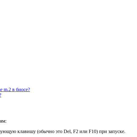
e m.2 в биосе?
?
ям:
вующую клавишу (обычно это Del, F2 или F10) при запуске.