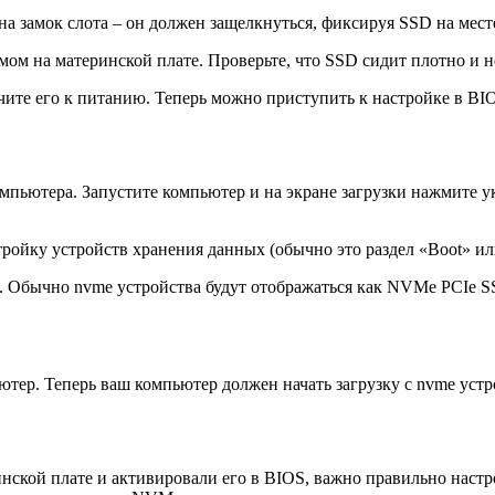
на замок слота – он должен защелкнуться, фиксируя SSD на мест
мом на материнской плате. Проверьте, что SSD сидит плотно и н
чите его к питанию. Теперь можно приступить к настройке в BI
мпьютера. Запустите компьютер и на экране загрузки нажмите ук
тройку устройств хранения данных (обычно это раздел «Boot» или
. Обычно nvme устройства будут отображаться как NVMe PCIe SS
ютер. Теперь ваш компьютер должен начать загрузку с nvme устр
ской плате и активировали его в BIOS, важно правильно настр