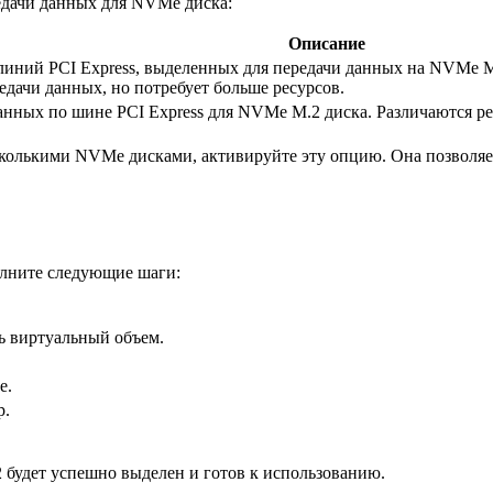
едачи данных для NVMe диска:
Описание
 линий PCI Express, выделенных для передачи данных на NVMe M
едачи данных, но потребует больше ресурсов.
данных по шине PCI Express для NVMe M.2 диска. Различаются р
сколькими NVMe дисками, активируйте эту опцию. Она позволяе
олните следующие шаги:
ь виртуальный объем.
е.
р.
 будет успешно выделен и готов к использованию.