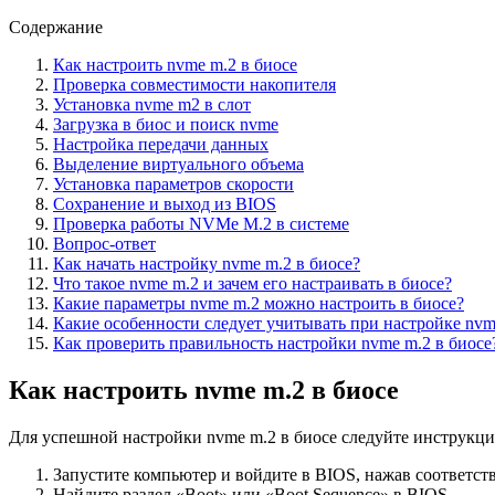
Содержание
Как настроить nvme m.2 в биосе
Проверка совместимости накопителя
Установка nvme m2 в слот
Загрузка в биос и поиск nvme
Настройка передачи данных
Выделение виртуального объема
Установка параметров скорости
Сохранение и выход из BIOS
Проверка работы NVMe M.2 в системе
Вопрос-ответ
Как начать настройку nvme m.2 в биосе?
Что такое nvme m.2 и зачем его настраивать в биосе?
Какие параметры nvme m.2 можно настроить в биосе?
Какие особенности следует учитывать при настройке nvm
Как проверить правильность настройки nvme m.2 в биосе
Как настроить nvme m.2 в биосе
Для успешной настройки nvme m.2 в биосе следуйте инструкци
Запустите компьютер и войдите в BIOS, нажав соответст
Найдите раздел «Boot» или «Boot Sequence» в BIOS.