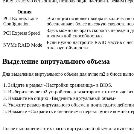
BIOS зачастую есть опции, позволяющие настроить режим пер
Опция
PCI Express Lane
Эта опция позволяет выбрать количество
Configuration
обеспечивает более высокую скорость пер
Здесь можно выбрать скорость передачи 
PCI Express Speed
пропускной способностью.
Если нужно настроить RAID массив с не
NVMe RAID Mode
отказоустойчивости.
Выделение виртуального объема
Для выделения виртуального объема для nvme m2 в биосе вып
1.
Зайдите в раздел «Настройки хранилища» в BIOS.
2.
Выберите nvme m2 устройство, для которого хотите выделит
3.
Нажмите на опцию «Выделить виртуальный объем».
4.
Укажите размер виртуального объема и подтвердите действи
5.
Нажмите «Сохранить изменения» и перезагрузите компьюте
После выполнения этих шагов виртуальный объем для nvme m2