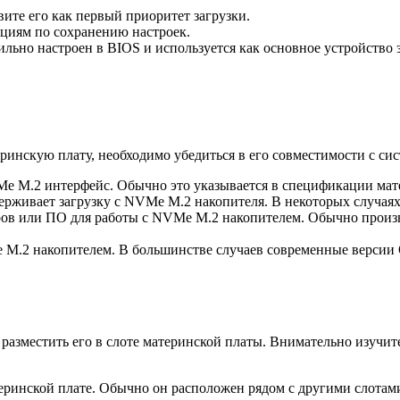
вите его как первый приоритет загрузки.
кциям по сохранению настроек.
ильно настроен в BIOS и используется как основное устройство 
инскую плату, необходимо убедиться в его совместимости с си
Me M.2 интерфейс. Обычно это указывается в спецификации мате
ерживает загрузку с NVMe M.2 накопителя. В некоторых случаях
еров или ПО для работы с NVMe M.2 накопителем. Обычно произ
 M.2 накопителем. В большинстве случаев современные версии
азместить его в слоте материнской платы. Внимательно изучите
теринской плате. Обычно он расположен рядом с другими слотам