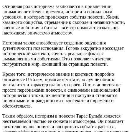
Основная роль историзма заключается в привлечении
внимания читателя к времени, истории и социальным
условиям, в которых происходят события повести. Жизнь
казацкого общества, стремление к свободе и независимости,
военные действия и битвы – все это помогает создать по-
настоящему эпическую атмосферу.
Историзм также способствует созданию ощущения
аутентичности повествования. Гоголь аккуратно воссоздает
исторический контекст, сочетая реальные факты с
вымышленными событиями. Это позволяет читателю
погрузиться в мир, оживший на страницах повести.
Кроме того, историческое знание и контекст, подробно
описанные Гоголем, помогают читателю лучше понять
менталитет и характер главных героев. Они становятся не
просто персонажами повести, а символами национальной
исторической эпохи, их действия и поступки становятся
понятными и оправданными в контексте их времени и
обстоятельств.
Таким образом, историзм в повести Тарас Бульба является
неотъемлемой частью ее сюжета и атмосферы. Он помогает
читателю лучше понять и воспринять события рассказа,
создает эффект реальности и аутентичности, а также передает