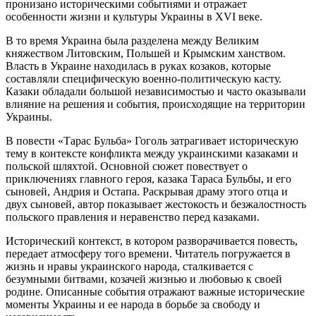
пронизано историческими событиями и отражает
особенности жизни и культуры Украины в XVI веке.
В то время Украина была разделена между Великим
княжеством Литовским, Польшей и Крымским ханством.
Власть в Украине находилась в руках козаков, которые
составляли специфическую военно-политическую касту.
Казаки обладали большой независимостью и часто оказывали
влияние на решения и события, происходящие на территории
Украины.
В повести «Тарас Бульба» Гоголь затрагивает историческую
тему в контексте конфликта между украинскими казаками и
польской шляхтой. Основной сюжет повествует о
приключениях главного героя, казака Тараса Бульбы, и его
сыновей, Андрия и Остапа. Раскрывая драму этого отца и
двух сыновей, автор показывает жестокость и безжалостность
польского правления и неравенство перед казаками.
Исторический контекст, в котором разворачивается повесть,
передает атмосферу того времени. Читатель погружается в
жизнь и нравы украинского народа, сталкивается с
безумными битвами, козачей жизнью и любовью к своей
родине. Описанные события отражают важные исторические
моменты Украины и ее народа в борьбе за свободу и