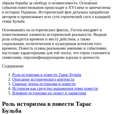
образы борьбы за свободу и независимость. Основные
события повествования происходят в XVI веке и запечатлены
в истории Украины. Исторический фон детально проработан
автором и пронизывает всю суть героической саги о казацкой
семье Бульба.
Основываясь на исторических фактах, Гоголь внедряет в
повествование элементы исторической реальности. Видная
роль отводится времени и месту действия, а также
социальным, политическим и культурным аспектам того
времени. Повесть усеяна реальными именами и событиями,
настолько характерными для той эпохи, что герои становятся
символами, персонифицирующими идеалы и ценности.
Содержание
Роль историзма в повести Тарас Бульба
Описание исторического контекста
Главные черты историзма в повести
Историзм как средство выражения темы повести
Влияние историзма на сюжет и характеры
Роль историзма в повести Тарас
Бульба