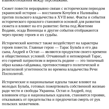
взаимоотношения между персонажами.
Сюжет повести неразрывно связан с историческим периодом
украинской истории — восстанием Кочубея и Наливайка
против польского владычества в XVII веке. Факты и события
исторического прошлого становятся основой для развития
сюжета и влияют на его развитие: битва под Жовтими
Водами, осада Винницы и другие события отображаются
через призму героев и их судьбы.
Исторический контекст также воздействует на характеры
героев повести. Главные герои — Тарас Бульба и его два
сына, Андрей и Остап — являются продуктом своего времени
и общественных условий. Отчаянный и непокорный Тарас,
его горячий патриотизм и верность родине — это типичный
образ казака-гайдамака, противостоящего политической и
религиозной угнетенности во времена владычества Речи
Посполитой.
Исторические и национальные идеалы также влияют на
молодых Бульба, готовых пожертвовать собственной жизнью
ради чести и свободы Украины. Остап и Андрей, под
влиянием отца и национальных идеалов, становятся героями,
отказываясь от предательства и предпочитая смерть от рук
польских захватчиков.