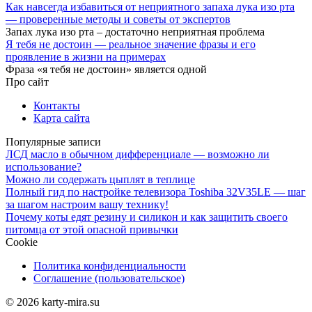
Как навсегда избавиться от неприятного запаха лука изо рта
— проверенные методы и советы от экспертов
Запах лука изо рта – достаточно неприятная проблема
Я тебя не достоин — реальное значение фразы и его
проявление в жизни на примерах
Фраза «я тебя не достоин» является одной
Про сайт
Контакты
Карта сайта
Популярные записи
ЛСД масло в обычном дифференциале — возможно ли
использование?
Можно ли содержать цыплят в теплице
Полный гид по настройке телевизора Toshiba 32V35LE — шаг
за шагом настроим вашу технику!
Почему коты едят резину и силикон и как защитить своего
питомца от этой опасной привычки
Cookie
Политика конфиденциальности
Соглашение (пользовательское)
© 2026 karty-mira.su