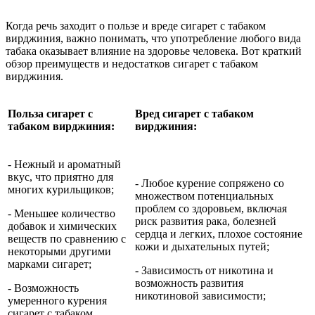
Когда речь заходит о пользе и вреде сигарет с табаком
вирджиния, важно понимать, что употребление любого вида
табака оказывает влияние на здоровье человека. Вот краткий
обзор преимуществ и недостатков сигарет с табаком
вирджиния.
Польза сигарет с
Вред сигарет с табаком
табаком вирджиния:
вирджиния:
- Нежный и ароматный
вкус, что приятно для
- Любое курение сопряжено со
многих курильщиков;
множеством потенциальных
проблем со здоровьем, включая
- Меньшее количество
риск развития рака, болезней
добавок и химических
сердца и легких, плохое состояние
веществ по сравнению с
кожи и дыхательных путей;
некоторыми другими
марками сигарет;
- Зависимость от никотина и
возможность развития
- Возможность
никотиновой зависимости;
умеренного курения
сигарет с табаком