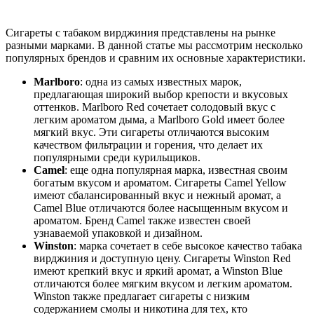
Сигареты с табаком вирджиния представлены на рынке
разными марками. В данной статье мы рассмотрим несколько
популярных брендов и сравним их основные характеристики.
Marlboro
: одна из самых известных марок,
предлагающая широкий выбор крепости и вкусовых
оттенков. Marlboro Red сочетает солодовый вкус с
легким ароматом дыма, а Marlboro Gold имеет более
мягкий вкус. Эти сигареты отличаются высоким
качеством фильтрации и горения, что делает их
популярными среди курильщиков.
Camel
: еще одна популярная марка, известная своим
богатым вкусом и ароматом. Сигареты Camel Yellow
имеют сбалансированный вкус и нежный аромат, а
Camel Blue отличаются более насыщенным вкусом и
ароматом. Бренд Camel также известен своей
узнаваемой упаковкой и дизайном.
Winston
: марка сочетает в себе высокое качество табака
вирджиния и доступную цену. Сигареты Winston Red
имеют крепкий вкус и яркий аромат, а Winston Blue
отличаются более мягким вкусом и легким ароматом.
Winston также предлагает сигареты с низким
содержанием смолы и никотина для тех, кто