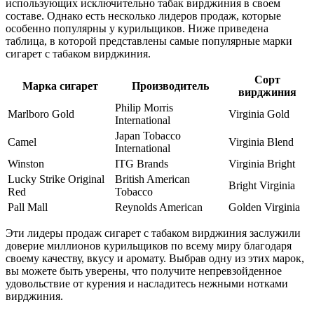
использующих исключительно табак вирджиния в своем
составе. Однако есть несколько лидеров продаж, которые
особенно популярны у курильщиков. Ниже приведена
таблица, в которой представлены самые популярные марки
сигарет с табаком вирджиния.
Сорт
Марка сигарет
Производитель
вирджиния
Philip Morris
Marlboro Gold
Virginia Gold
International
Japan Tobacco
Camel
Virginia Blend
International
Winston
ITG Brands
Virginia Bright
Lucky Strike Original
British American
Bright Virginia
Red
Tobacco
Pall Mall
Reynolds American
Golden Virginia
Эти лидеры продаж сигарет с табаком вирджиния заслужили
доверие миллионов курильщиков по всему миру благодаря
своему качеству, вкусу и аромату. Выбрав одну из этих марок,
вы можете быть уверены, что получите непревзойденное
удовольствие от курения и насладитесь нежными нотками
вирджиния.