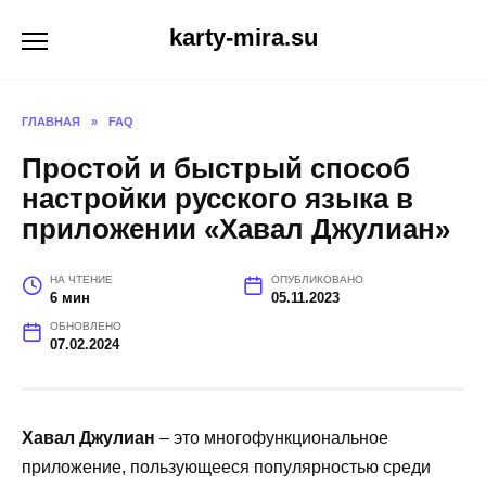
Перейти
karty-mira.su
к
содержанию
ГЛАВНАЯ
»
FAQ
Простой и быстрый способ
настройки русского языка в
приложении «Хавал Джулиан»
НА ЧТЕНИЕ
ОПУБЛИКОВАНО
6 мин
05.11.2023
ОБНОВЛЕНО
07.02.2024
Хавал Джулиан
– это многофункциональное
приложение, пользующееся популярностью среди