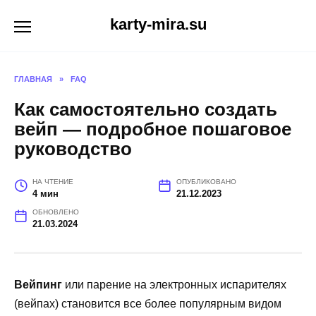
Перейти
karty-mira.su
к
содержанию
ГЛАВНАЯ
»
FAQ
Как самостоятельно создать
вейп — подробное пошаговое
руководство
НА ЧТЕНИЕ
ОПУБЛИКОВАНО
4 мин
21.12.2023
ОБНОВЛЕНО
21.03.2024
Вейпинг
или парение на электронных испарителях
(вейпах) становится все более популярным видом