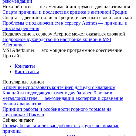
рекомендации
Ножной насос — незаменимый инструмент для накачивания
Спарта причины и последствия кризиса в античной Греции
Спарта – древний полис в Греции, известный своей воинской
Проблемы с подключением к серверу Aternos — причины и
способы решения
Подключение к серверу Атернос может оказаться сложной
Подробное руководство по настройке кривой в MSI
Afterburner
MSI Afterburner — это мощное программное обеспечение
Про сайт
Контакты
Карта сайта
Популярные записи
5 причин использовать контейнер для еды с клапаном
Как найти подходящую замену для батареи 9 вольт в
металлоискателе — рекомендации экспертов и сравнение
лучших вариантов
Принцип работы и особенности горного тормоза на
грузовиках Шакман
Сейчас читают
Почему бывшая хочет вас добавить в друзья возможные
причины