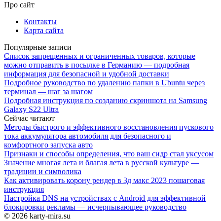
Про сайт
Контакты
Карта сайта
Популярные записи
Список запрещенных и ограниченных товаров, которые
можно отправить в посылке в Германию — подробная
информация для безопасной и удобной доставки
Подробное руководство по удалению папки в Ubuntu через
терминал — шаг за шагом
Подробная инструкция по созданию скриншота на Samsung
Galaxy S22 Ultra
Сейчас читают
Методы быстрого и эффективного восстановления пускового
тока аккумулятора автомобиля для безопасного и
комфортного запуска авто
Признаки и способы определения, что ваш сидр стал уксусом
Значение многая лета и благая лета в русской культуре —
традиции и символика
Как активировать корону рендер в 3д макс 2023 пошаговая
инструкция
Настройка DNS на устройствах с Android для эффективной
блокировки рекламы — исчерпывающее руководство
© 2026 karty-mira.su