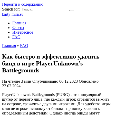
Перейти к содержанию
Search for:
karty-mira.su
Главная
Факты
Интересное
FAQ
Главная
»
FAQ
Как быстро и эффективно удалить
бинд в игре PlayerUnknown’s
Battlegrounds
На чтение
3 мин
Опубликовано
06.12.2023
Обновлено
22.02.2024
PlayerUnknown's Battlegrounds (PUBG) - это популярный
шутер от первого лица, где каждый игрок стремится выжить
на острове, сражаясь с другими игроками. Для удобства игры
многие игроки используют бинды - привязку клавиш к
определенным действиям. Однако иногда бинды могут