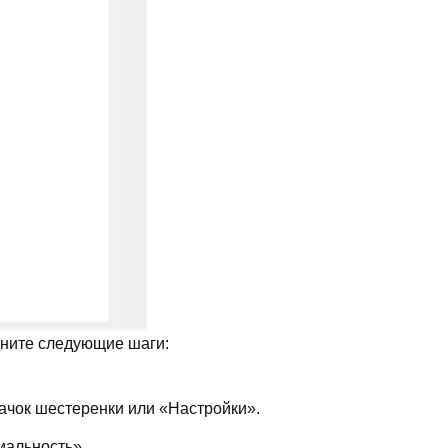
лните следующие шаги:
начок шестеренки или «Настройки».
иальность».