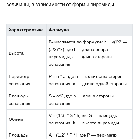
величины, в зависимости от формы пирамиды.
Характеристика
Формула
Вычисляется по формуле: h = √(l^2 —
(a/2)^2), где l — длина ребра
Высота
пирамиды, a — длина стороны
основания.
Периметр
P = n * a, где n — количество сторон
основания
основания, a — длина одной стороны.
Площадь
S = a^2, где a — длина стороны
основания
основания.
V = (1/3) * S * h, где S — площадь
Объем
основания, h — высота пирамиды.
Площадь
A = (1/2) * P * l, где P — периметр