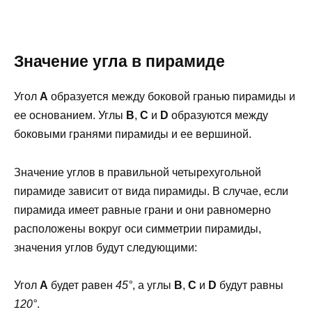
Значение угла в пирамиде
Угол
А
образуется между боковой гранью пирамиды и
ее основанием. Углы
В
,
С
и
D
образуются между
боковыми гранями пирамиды и ее вершиной.
Значение углов в правильной четырехугольной
пирамиде зависит от вида пирамиды. В случае, если
пирамида имеет равные грани и они равномерно
расположены вокруг оси симметрии пирамиды,
значения углов будут следующими:
Угол
А
будет равен
45°
, а углы
В
,
С
и
D
будут равны
120°
.