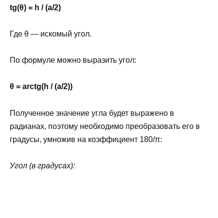
tg(θ) = h / (a/2)
Где θ — искомый угол.
По формуле можно выразить угол:
θ = arctg(h / (a/2))
Полученное значение угла будет выражено в
радианах, поэтому необходимо преобразовать его в
градусы, умножив на коэффициент 180/π:
Угол (в градусах):