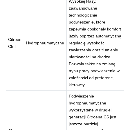
Wysokiej klasy,
zaawansowane
technologicznie
podwieszenie, które
zapewnia doskonały komfort
jazdy poprzez automatyczną
Citroen
Hydropneumatyczne
regulację wysokości
C5 I
zawieszenia oraz tłumienie
nierówności na drodze.
Pozwala także na zmianę
trybu pracy podwieszenia w
zależności od preferencji
kierowcy.
Podwieszenie
hydropneumatyczne
wykorzystane w drugiej
generacji Citroena C5 jest
jeszcze bardziej