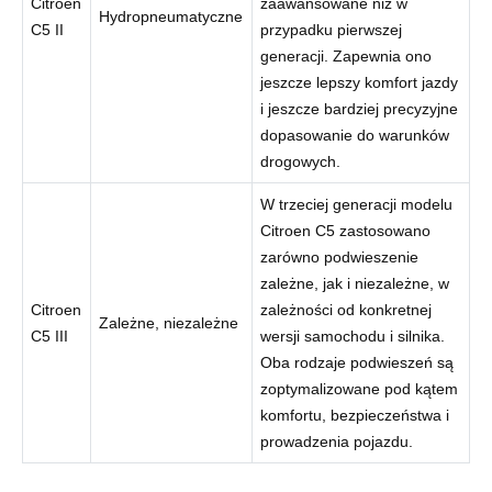
Citroen
zaawansowane niż w
Hydropneumatyczne
C5 II
przypadku pierwszej
generacji. Zapewnia ono
jeszcze lepszy komfort jazdy
i jeszcze bardziej precyzyjne
dopasowanie do warunków
drogowych.
W trzeciej generacji modelu
Citroen C5 zastosowano
zarówno podwieszenie
zależne, jak i niezależne, w
Citroen
zależności od konkretnej
Zależne, niezależne
C5 III
wersji samochodu i silnika.
Oba rodzaje podwieszeń są
zoptymalizowane pod kątem
komfortu, bezpieczeństwa i
prowadzenia pojazdu.