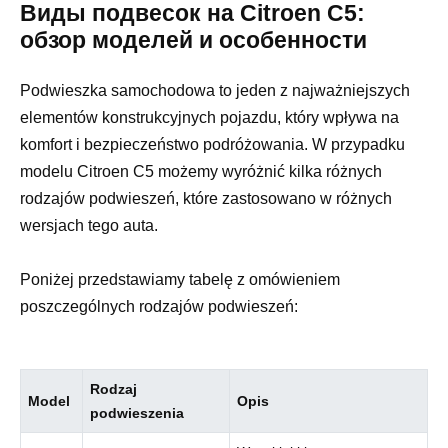
Виды подвесок на Citroen C5:
обзор моделей и особенности
Podwieszka samochodowa to jeden z najważniejszych
elementów konstrukcyjnych pojazdu, który wpływa na
komfort i bezpieczeństwo podróżowania. W przypadku
modelu Citroen C5 możemy wyróżnić kilka różnych
rodzajów podwieszeń, które zastosowano w różnych
wersjach tego auta.
Poniżej przedstawiamy tabelę z omówieniem
poszczególnych rodzajów podwieszeń:
Rodzaj
Model
Opis
podwieszenia