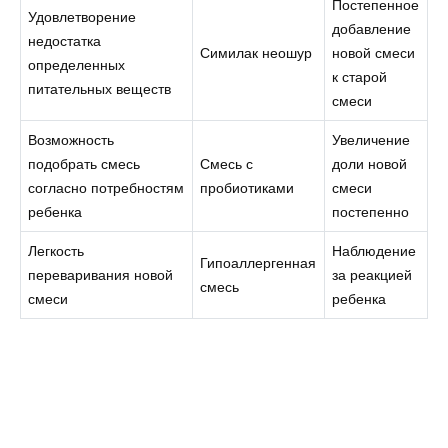
Постепенное
Удовлетворение
добавление
недостатка
Симилак неошур
новой смеси
определенных
к старой
питательных веществ
смеси
Возможность
Увеличение
подобрать смесь
Смесь с
доли новой
согласно потребностям
пробиотиками
смеси
ребенка
постепенно
Легкость
Наблюдение
Гипоаллергенная
переваривания новой
за реакцией
смесь
смеси
ребенка