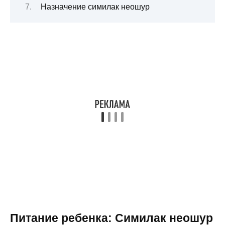
Назначение симилак неошур
Питание ребенка: Симилак неошур