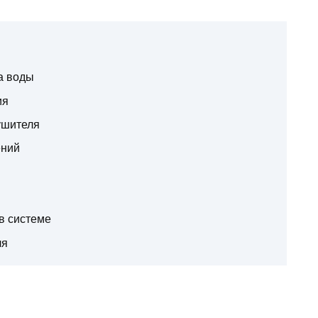
а воды
ия
ушителя
ений
в системе
ля