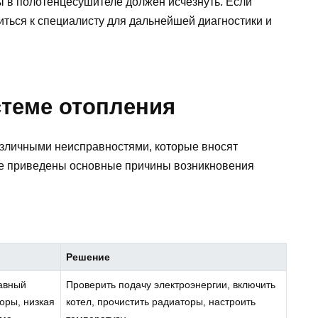
 в полотенцесушителе должен исчезнуть. Если
титься к специалисту для дальнейшей диагностики и
стеме отопления
азличными неисправностями, которые вносят
же приведены основные причины возникновения
Решение
авный
Проверить подачу электроэнергии, включить
оры, низкая
котел, прочистить радиаторы, настроить