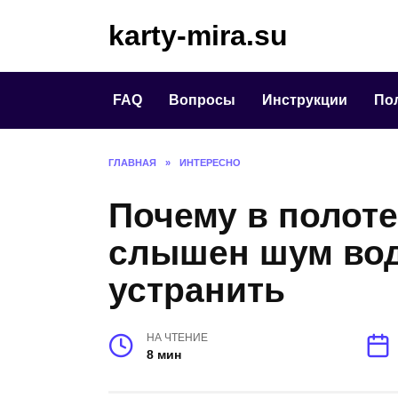
Перейти
karty-mira.su
к
содержанию
FAQ
Вопросы
Инструкции
По
ГЛАВНАЯ
»
ИНТЕРЕСНО
Почему в полот
слышен шум вод
устранить
НА ЧТЕНИЕ
8 мин