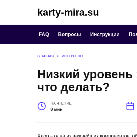
Перейти
karty-mira.su
к
содержанию
FAQ
Вопросы
Инструкции
По
ГЛАВНАЯ
»
ИНТЕРЕСНО
Низкий уровень 
что делать?
НА ЧТЕНИЕ
8 мин
Хлор – одна из важнейших компонентов, о