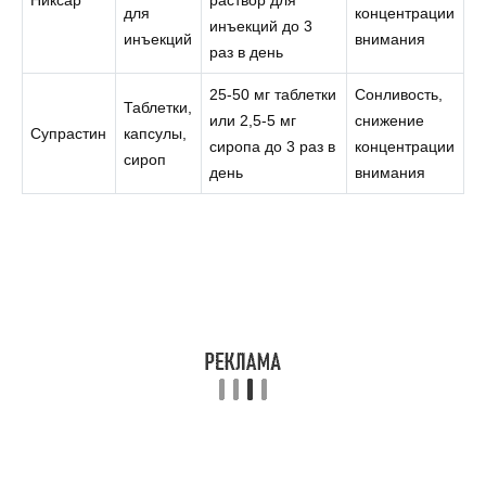
Никсар
раствор для
для
концентрации
инъекций до 3
инъекций
внимания
раз в день
25-50 мг таблетки
Сонливость,
Таблетки,
или 2,5-5 мг
снижение
Супрастин
капсулы,
сиропа до 3 раз в
концентрации
сироп
день
внимания