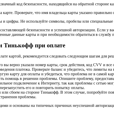
хзначный код безопасности, находящийся на обратной стороне к
 карте. Проверьте, что имя владельца карты указано правильно и
вы и цифры. Не используйте символы, пробелы или специальные 
составляющей безопасности и успешной авторизации. Если у ва
денные данные карты и при необходимости обратиться в службу
ии Тинькофф при оплате
плате картой, рекомендуется следовать следующим шагам для ре
то вы верно указали номер карты, срок действия, код CVV и все
оведения платежа. Проверьте баланс и убедитесь, что лимиты на
угую карту для оплаты и убедиться, что проблема не в самой кар
ть помощь в решении проблемы. Опишите проблему, предоставьт
абильное подключение к Интернету, так как проблемы с сетью мо
перезапустить его и повторить попытку оплаты.
или сбоем на стороне Тинькофф. В этом случае, попробуйте пов
странения проблемы.
щими и основаны на типичных причинах неуспешной авторизаци