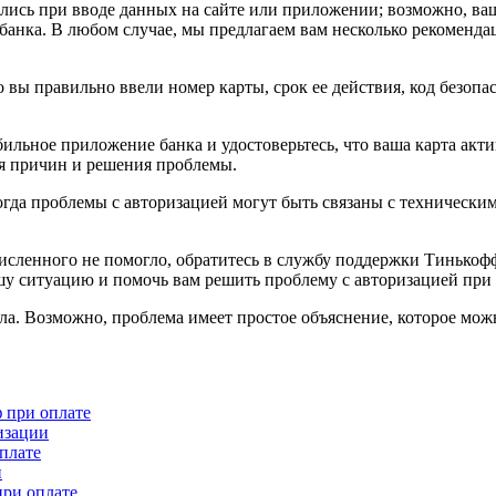
блись при вводе данных на сайте или приложении; возможно, ва
банка. В любом случае, мы предлагаем вам несколько рекоменда
 вы правильно ввели номер карты, срок ее действия, код безопа
льное приложение банка и удостоверьтесь, что ваша карта актив
ия причин и решения проблемы.
гда проблемы с авторизацией могут быть связаны с технически
сленного не помогло, обратитесь в службу поддержки Тинькофф 
у ситуацию и помочь вам решить проблему с авторизацией при 
ла. Возможно, проблема имеет простое объяснение, которое можн
 при оплате
изации
плате
й
ри оплате