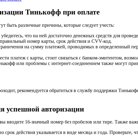
изации Тинькофф при оплате
т быть различные причины, которые следует учесть:
 убедитесь, что на ней достаточно денежных средств для провед
 правильный номер карты, срок действия и CVV-код.
граничения на сумму платежей, проводимых в определенный пе
ести платеж с карты, стоит связаться с банком-эмитентом, возмо
нькофф или проблемы с интернет-соединением также могут прив
роходит, рекомендуется обратиться в службу поддержки Тинькофф
ля успешной авторизации
 вы вводите 16-значный номер без пробелов или тире. Также важ
о срок действия указывается в виде месяца и года. Проверьте, ч