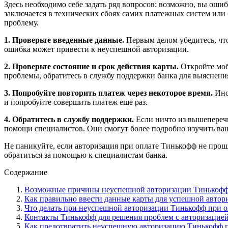
Здесь необходимо себе задать ряд вопросов: возможно, вы оши
заключается в технических сбоях самих платежных систем или 
проблему.
1. Проверьте введенные данные.
Первым делом убедитесь, что
ошибка может привести к неуспешной авторизации.
2. Проверьте состояние и срок действия карты.
Откройте моби
проблемы, обратитесь в службу поддержки банка для выяснен
3. Попробуйте повторить платеж через некоторое время.
Ино
и попробуйте совершить платеж еще раз.
4. Обратитесь в службу поддержки.
Если ничто из вышеперечи
помощи специалистов. Они смогут более подробно изучить ваш
Не паникуйте, если авторизация при оплате Тинькофф не прош
обратиться за помощью к специалистам банка.
Содержание
Возможные причины неуспешной авторизации Тинькофф
Как правильно ввести данные карты для успешной автор
Что делать при неуспешной авторизации Тинькофф при о
Контакты Тинькофф для решения проблем с авторизацие
Как предотвратить неуспешную авторизацию Тинькофф п