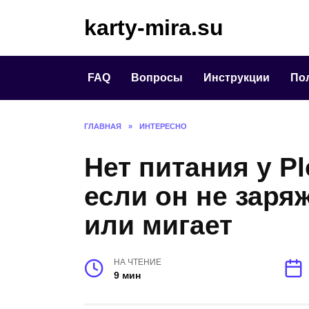
Перейти
karty-mira.su
к
содержанию
FAQ
Вопросы
Инструкции
По
ГЛАВНАЯ
»
ИНТЕРЕСНО
Нет питания у Pl
если он не заря
или мигает
НА ЧТЕНИЕ
9 мин