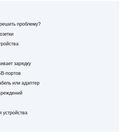
 решить проблему?
озетки
тройства
живает зарядку
SB-портов
абель или адаптер
вреждений
я устройства