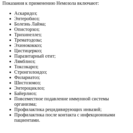
Показания к применению Немозола включают:
Аскаридоз;
Энтеробиоз;
Болезнь Лайма;
Описторхоз;
Трихинеллез;
Трематодозы;
Эхинококкоз;
Цистицеркоз;
Паразитарный отит;
Лямблиоз;
Токсокароз;
Стронгилоидоз;
Филариатоз;
Шистозомоз;
Энтероциклоз;
Байерлиоз;
Повсеместное подавление иммунной системы
организма;
Профилактика рецидивирующих инвазий;
Профилактика после контакта с инфекционными
пациентами.