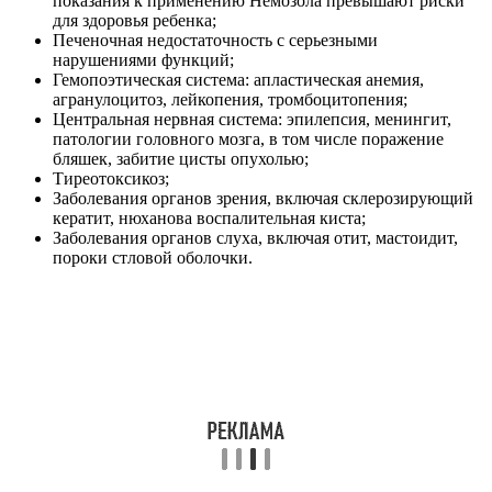
показания к применению Немозола превышают риски
для здоровья ребенка;
Печеночная недостаточность с серьезными
нарушениями функций;
Гемопоэтическая система: апластическая анемия,
агранулоцитоз, лейкопения, тромбоцитопения;
Центральная нервная система: эпилепсия, менингит,
патологии головного мозга, в том числе поражение
бляшек, забитие цисты опухолью;
Тиреотоксикоз;
Заболевания органов зрения, включая склерозирующий
кератит, нюханова воспалительная киста;
Заболевания органов слуха, включая отит, мастоидит,
пороки стловой оболочки.