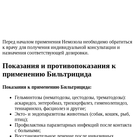
Перед началом применения Немозола необходимо обратиться
к врачу для получения индивидуальной консультации и
назначения соответствующей дозировки.
Показания и противопоказания к
применению Бильтрицида
Показания к применению Бильтрицида:
Гельминтозы (нематодозы, цестодозы, трематодозы):
аскаридоз, энтеробиаз, трихоцефалез, гименолепидоз,
тениаринхоз, фасциолез и другие;
Экто- и эндопаразитозы животных (собак, кошек, рыб,
птиц);
Профилактика паразитарных инфекций после контакта
с больными;
Восстановительное лечение после инвазивных