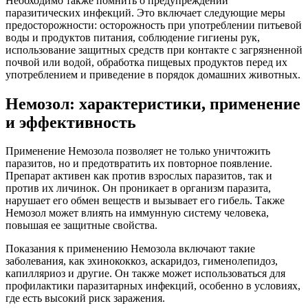
Необходимо также помнить о предупреждении
паразитических инфекций. Это включает следующие меры
предосторожности: осторожность при употреблении питьевой
воды и продуктов питания, соблюдение гигиены рук,
использование защитных средств при контакте с загрязненной
почвой или водой, обработка пищевых продуктов перед их
употреблением и приведение в порядок домашних животных.
Немозол: характеристики, применение
и эффективность
Применение Немозола позволяет не только уничтожить
паразитов, но и предотвратить их повторное появление.
Препарат активен как против взрослых паразитов, так и
против их личинок. Он проникает в организм паразита,
нарушает его обмен веществ и вызывает его гибель. Также
Немозол может влиять на иммунную систему человека,
повышая ее защитные свойства.
Показания к применению Немозола включают такие
заболевания, как эхинококкоз, аскаридоз, гименолепидоз,
капилляриоз и другие. Он также может использоваться для
профилактики паразитарных инфекций, особенно в условиях,
где есть высокий риск заражения.