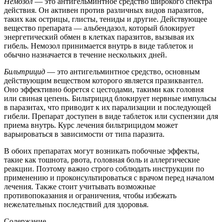
Немозол
— это антигельминтное средство широкого спектра
действия. Он активен против различных видов паразитов,
таких как острицы, глисты, тениды и другие. Действующее
вещество препарата — альбендазол, который блокирует
энергетический обмен в клетках паразитов, вызывая их
гибель. Немозол принимается внутрь в виде таблеток и
обычно назначается в течение нескольких дней.
Бильтрицид
— это антигельминтное средство, основным
действующим веществом которого является празиквантел.
Оно эффективно борется с цестодами, такими как головня
или свиная цепень. Бильтрицид блокирует нервные импульсы
в паразитах, что приводит к их парализации и последующей
гибели. Препарат доступен в виде таблеток или суспензии для
приема внутрь. Курс лечения бильтрицидом может
варьироваться в зависимости от типа паразита.
В обоих препаратах могут возникать побочные эффекты,
такие как тошнота, рвота, головная боль и аллергические
реакции. Поэтому важно строго соблюдать инструкции по
применению и проконсультироваться с врачом перед началом
лечения. Также стоит учитывать возможные
противопоказания и ограничения, чтобы избежать
нежелательных последствий для здоровья.
Содержание