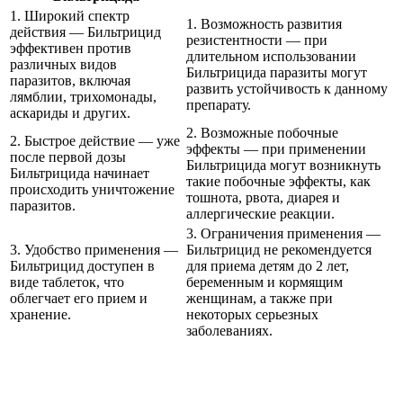
1. Широкий спектр
1. Возможность развития
действия — Бильтрицид
резистентности — при
эффективен против
длительном использовании
различных видов
Бильтрицида паразиты могут
паразитов, включая
развить устойчивость к данному
лямблии, трихомонады,
препарату.
аскариды и других.
2. Возможные побочные
2. Быстрое действие — уже
эффекты — при применении
после первой дозы
Бильтрицида могут возникнуть
Бильтрицида начинает
такие побочные эффекты, как
происходить уничтожение
тошнота, рвота, диарея и
паразитов.
аллергические реакции.
3. Ограничения применения —
3. Удобство применения —
Бильтрицид не рекомендуется
Бильтрицид доступен в
для приема детям до 2 лет,
виде таблеток, что
беременным и кормящим
облегчает его прием и
женщинам, а также при
хранение.
некоторых серьезных
заболеваниях.