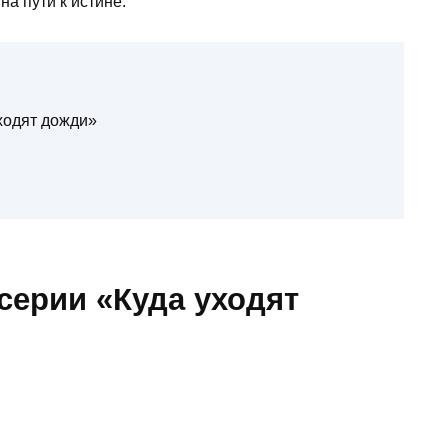
на пути к истине.
ходят дожди»
серии «Куда уходят