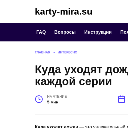
Перейти
karty-mira.su
к
содержанию
FAQ
Вопросы
Инструкции
По
ГЛАВНАЯ
»
ИНТЕРЕСНО
Куда уходят до
каждой серии
НА ЧТЕНИЕ
5 мин
Куда уходят дожди
— это увлекательный д