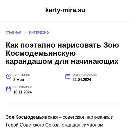
Перейти
karty-mira.su
к
содержанию
ГЛАВНАЯ
»
ИНТЕРЕСНО
Как поэтапно нарисовать Зою
Космодемьянскую
карандашом для начинающих
НА ЧТЕНИЕ
ОПУБЛИКОВАНО
8 мин
22.04.2024
ОБНОВЛЕНО
18.11.2024
Зоя Космодемьянская
– советская партизанка и
Герой Советского Союза, ставшая символом