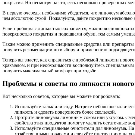
покрытия. Но несмотря на это, есть несколько проверенных ме
В первую очередь, необходимо убедиться, что линолеум абсол
чем абсолютно сухой. Пожалуйста, дайте покрытию несколько 
Если проблема с липкостью сохраняется, можно воспользоват
поверхностью покрытия и подошвами обуви, тем самым уменьш
Также можно применить специальные средства или препараты 
получить рекомендации по выбору и применению подходящего с
Теперь вы знаете, как справиться с проблемой липкости новог
крахмалом, и при необходимости воспользуйтесь специальным 
получить максимальный комфорт при ходьбе.
Проблемы и советы по липкости нового
Вот несколько советов, которые вы можете попробовать:
Используйте тальк или соду. Натрите небольшое количес
липкость и сделать поверхность более скользкой.
Протрите линолеумы лимонным соком или уксусом. Смеша
свойства этих продуктов помогут удалить остаточные жир
Используйте специальные очистители для линолеума. На 
хозяйственными товарами и следуйте инструкциям на упа