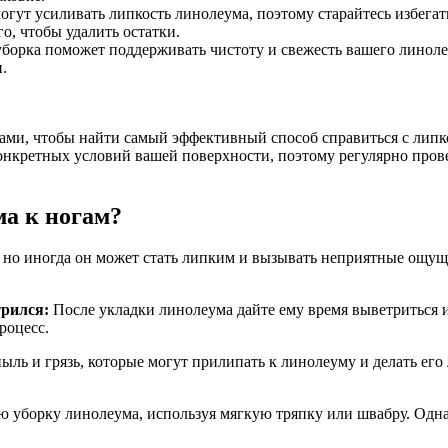
огут усиливать липкость линолеума, поэтому старайтесь избегат
о, чтобы удалить остатки.
борка поможет поддерживать чистоту и свежесть вашего линолеу
.
ами, чтобы найти самый эффективный способ справиться с липк
онкретных условий вашей поверхности, поэтому регулярно прове
ма к ногам?
но иногда он может стать липким и вызывать неприятные ощуще
трился:
После укладки линолеума дайте ему время выветриться и
роцесс.
пыль и грязь, которые могут прилипать к линолеуму и делать ег
уборку линолеума, используя мягкую тряпку или швабру. Одна