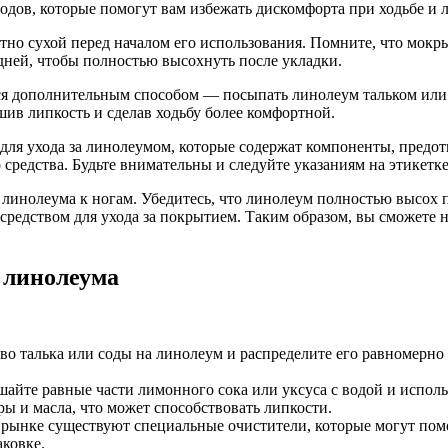
тодов, которые помогут вам избежать дискомфорта при ходьбе и 
ютно сухой перед началом его использования. Помните, что мок
дней, чтобы полностью высохнуть после укладки.
ься дополнительным способом — посыпать линолеум тальком или
ив липкость и сделав ходьбу более комфортной.
для ухода за линолеумом, которые содержат компоненты, предо
редства. Будьте внимательны и следуйте указаниям на этикетк
о линолеума к ногам. Убедитесь, что линолеум полностью высох 
средством для ухода за покрытием. Таким образом, вы сможете
 линолеума
тво талька или соды на линолеум и распределите его равномерн
йте равные части лимонного сока или уксуса с водой и исполь
ы и масла, что может способствовать липкости.
рынке существуют специальные очистители, которые могут помоч
ковке.