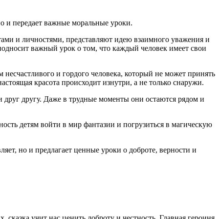
но и передает важные моральные уроки.
нтами и личностями, представляют идею взаимного уважения и
подносит важный урок о том, что каждый человек имеет свои
м несчастливого и гордого человека, который не может принять
 настоящая красота происходит изнутри, а не только снаружи.
и друг другу. Даже в трудные моменты они остаются рядом и
ность детям войти в мир фантазии и погрузиться в магическую
ляет, но и предлагает ценные уроки о доброте, верности и
 сказка учит нас ценить доброту и честность. Главная героиня