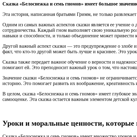
Сказка «Белоснежка и семь гномов» имеет большое значени
Эта история, написанная братьями Гримм, не только развлека
Одним из самых важных аспектов сказки является ее учение о
сотрудничества. Каждый гном выполняет свою уникальную роль
навыки и способности, и только объединение может привести
Другой важный аспект сказки — это предупреждение о злобе и 
факт, что кто-то другой может быть лучше и красивее. Это урок
Сказка также передает важное обучение о верности и надежно
помогают ей. Это преподносит важный урок о том, что настоящ
Значение сказки «Белоснежка и семь гномов» не ограничивает
историю. Это помогает развить их воображение, креативность 
В целом, сказка «Белоснежка и семь гномов» имеет глубокое зна
самооценке. Эта сказка остается важным элементом детской ку
Уроки и моральные ценности, которые 
Сказка «Белоснежка и семь гномов» имеет множество уроков и 