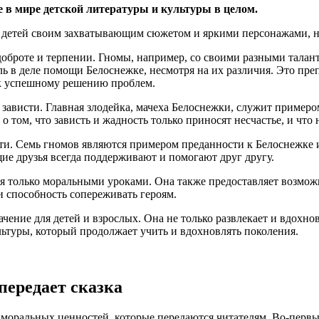
е в мире детской литературы и культуры в целом.
ет детей своим захватывающим сюжетом и яркими персонажами, 
 доброте и терпении. Гномы, например, со своими разными тала
 в деле помощи Белоснежке, несмотря на их различия. Это пре
 к успешному решению проблем.
зависти. Главная злодейка, мачеха Белоснежки, служит примеро
 о том, что зависть и жадность только приносят несчастье, и что
сти. Семь гномов являются примером преданности к Белоснежке 
ие друзья всегда поддерживают и помогают друг другу.
ся только моральными уроками. Она также предоставляет возмож
и способность сопереживать героям.
чение для детей и взрослых. Она не только развлекает и вдохнов
льтуры, который продолжает учить и вдохновлять поколения.
передает сказка
моральных ценностей, которые передаются читателям. Во-первых,