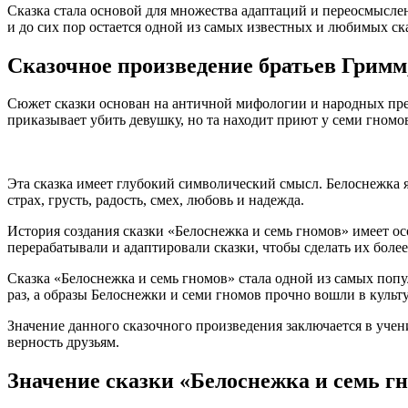
Сказка стала основой для множества адаптаций и переосмыслен
и до сих пор остается одной из самых известных и любимых ск
Сказочное произведение братьев Гримм,
Сюжет сказки основан на античной мифологии и народных предан
приказывает убить девушку, но та находит приют у семи гномов
Эта сказка имеет глубокий символический смысл. Белоснежка я
страх, грусть, радость, смех, любовь и надежда.
История создания сказки «Белоснежка и семь гномов» имеет ос
перерабатывали и адаптировали сказки, чтобы сделать их боле
Сказка «Белоснежка и семь гномов» стала одной из самых поп
раз, а образы Белоснежки и семи гномов прочно вошли в культ
Значение данного сказочного произведения заключается в учен
верность друзьям.
Значение сказки «Белоснежка и семь г