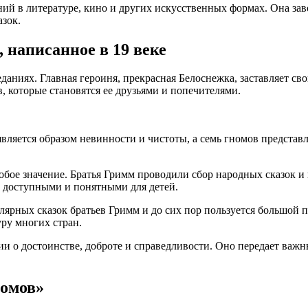
ий в литературе, кино и других искусственных формах. Она зав
азок.
 написанное в 19 веке
иях. Главная героиня, прекрасная Белоснежка, заставляет свою 
, которые становятся ее друзьями и попечителями.
вляется образом невинности и чистоты, а семь гномов представл
обое значение. Братья Гримм проводили сбор народных сказок и
е доступными и понятными для детей.
улярных сказок братьев Гримм и до сих пор пользуется большой
уру многих стран.
ии о достоинстве, доброте и справедливости. Оно передает важн
номов»