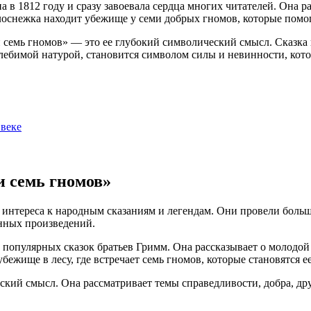
 в 1812 году и сразу завоевала сердца многих читателей. Она 
Белоснежка находит убежище у семи добрых гномов, которые помо
семь гномов» — это ее глубокий символический смысл. Сказка на
колебимой натурой, становится символом силы и невинности, кот
 веке
и семь гномов»
их интереса к народным сказаниям и легендам. Они провели боль
енных произведений.
 популярных сказок братьев Гримм. Она рассказывает о молодой
убежище в лесу, где встречает семь гномов, которые становятся
ский смысл. Она рассматривает темы справедливости, добра, др