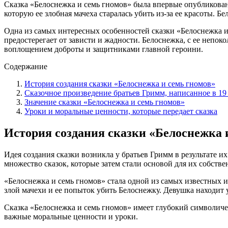
Сказка «Белоснежка и семь гномов» была впервые опубликована
которую ее злобная мачеха старалась убить из-за ее красоты. 
Одна из самых интересных особенностей сказки «Белоснежка и 
предостерегает от зависти и жадности. Белоснежка, с ее непо
воплощением доброты и защитниками главной героини.
Содержание
История создания сказки «Белоснежка и семь гномов»
Сказочное произведение братьев Гримм, написанное в 19
Значение сказки «Белоснежка и семь гномов»
Уроки и моральные ценности, которые передает сказка
История создания сказки «Белоснежка 
Идея создания сказки возникла у братьев Гримм в результате 
множество сказок, которые затем стали основой для их собств
«Белоснежка и семь гномов» стала одной из самых известных и
злой мачехи и ее попыток убить Белоснежку. Девушка находит 
Сказка «Белоснежка и семь гномов» имеет глубокий символиче
важные моральные ценности и уроки.