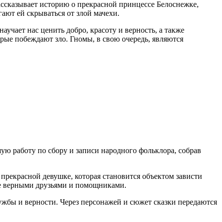
рассказывает историю о прекрасной принцессе Белоснежке,
гают ей скрываться от злой мачехи.
учает нас ценить добро, красоту и верность, а также
орые побеждают зло. Гномы, в свою очередь, являются
шую работу по сбору и записи народного фольклора, собрав
 прекрасной девушке, которая становится объектом зависти
 ее верными друзьями и помощниками.
ужбы и верности. Через персонажей и сюжет сказки передаются