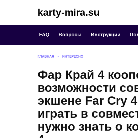
Перейти
karty-mira.su
к
содержанию
FAQ
Вопросы
Инструкции
По
ГЛАВНАЯ
»
ИНТЕРЕСНО
Фар Край 4 кооп
возможности со
экшене Far Cry 
играть в совмес
нужно знать о к