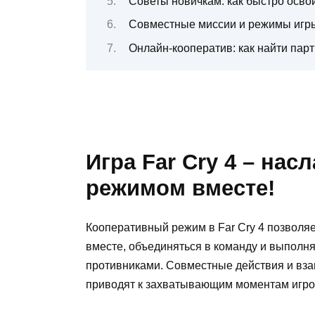
Советы новичкам: как быстро осво
Совместные миссии и режимы игр
Онлайн-кооператив: как найти пар
Игра Far Cry 4 – на
режимом вместе!
Кооперативный режим в Far Cry 4 позволя
вместе, объединяться в команду и выполнят
противниками. Совместные действия и вз
приводят к захватывающим моментам игро