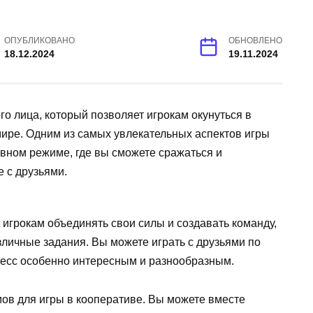
ОПУБЛИКОВАНО
ОБНОВЛЕНО
18.12.2024
19.11.2024
о лица, который позволяет игрокам окунуться в
ире. Одним из самых увлекательных аспектов игры
ивном режиме, где вы сможете сражаться и
е с друзьями.
 игрокам объединять свои силы и создавать команду,
зличные задания. Вы можете играть с друзьями по
оцесс особенно интересным и разнообразным.
мов для игры в кооперативе. Вы можете вместе