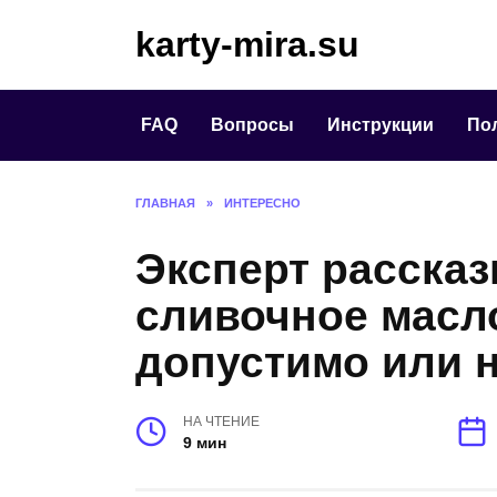
Перейти
karty-mira.su
к
содержанию
FAQ
Вопросы
Инструкции
По
ГЛАВНАЯ
»
ИНТЕРЕСНО
Эксперт расска
сливочное масл
допустимо или 
НА ЧТЕНИЕ
9 мин