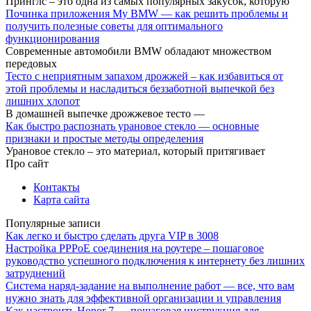
Принглс – это одна из самых популярных закусок, которую
Починка приложения My BMW — как решить проблемы и
получить полезные советы для оптимального
функционирования
Современные автомобили BMW обладают множеством
передовых
Тесто с неприятным запахом дрожжей – как избавиться от
этой проблемы и насладиться беззаботной выпечкой без
лишних хлопот
В домашней выпечке дрожжевое тесто —
Как быстро распознать урановое стекло — основные
признаки и простые методы определения
Урановое стекло – это материал, который притягивает
Про сайт
Контакты
Карта сайта
Популярные записи
Как легко и быстро сделать друга VIP в 3008
Настройка PPPoE соединения на роутере – пошаговое
руководство успешного подключения к интернету без лишних
затруднений
Система наряд-задание на выполнение работ — все, что вам
нужно знать для эффективной организации и управления
Как настроить Honor 7 — пошаговая инструкция для