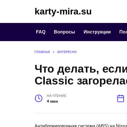
Перейти
karty-mira.su
к
содержанию
FAQ
Вопросы
Инструкции
По
ГЛАВНАЯ
»
ИНТЕРЕСНО
Что делать, если
Classic загорел
НА ЧТЕНИЕ
4 мин
Антиблокировочная система (ABS) на Nissa