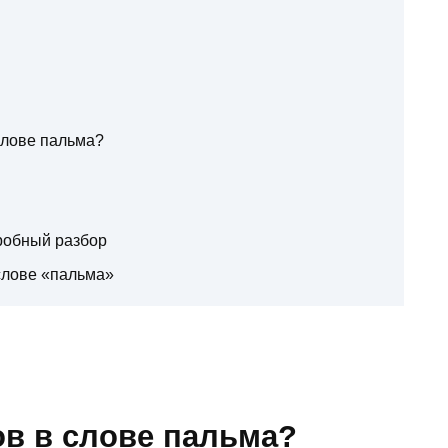
слове пальма?
дробный разбор
 слове «пальма»
ов в слове пальма?