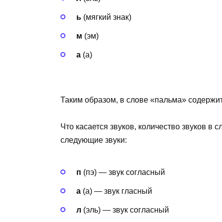
ь
(мягкий знак)
м
(эм)
а
(а)
Таким образом, в слове «пальма» содержит
Что касается звуков, количество звуков в 
следующие звуки:
п
(пэ) — звук согласный
а
(а) — звук гласный
л
(эль) — звук согласный