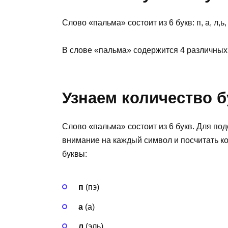
Слово «пальма» состоит из 6 букв: п, а, л,ь, 
В слове «пальма» содержится 4 различных зв
Узнаем количество б
Слово «пальма» состоит из 6 букв. Для под
внимание на каждый символ и посчитать к
буквы:
п
(пэ)
а
(а)
л
(эль)