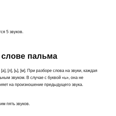
ся 5 звуков.
 слове пальма
а], [л], [ь], [м]. При разборе слова на звуки, каждая
ьным звуком. В случае с буквой «ь», она не
лияет на произношение предыдущего звука.
им пять звуков.