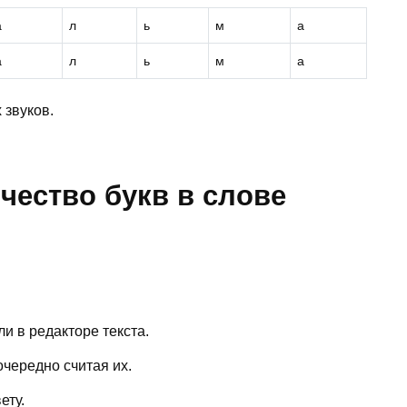
а
л
ь
м
а
а
л
ь
м
а
 звуков.
чество букв в слове
и в редакторе текста.
очередно считая их.
ету.