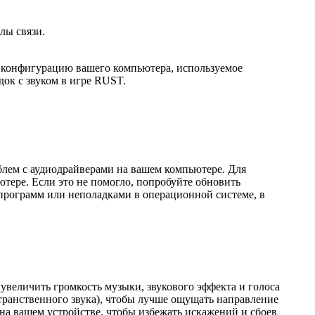
лы связи.
в конфигурацию вашего компьютера, используемое
ок с звуком в игре RUST.
облем с аудиодрайверами на вашем компьютере. Для
ьютере. Если это не помогло, попробуйте обновить
 программ или неполадками в операционной системе, в
 увеличить громкость музыки, звукового эффекта и голоса
странственного звука), чтобы лучше ощущать направление
 на вашем устройстве, чтобы избежать искажений и сбоев