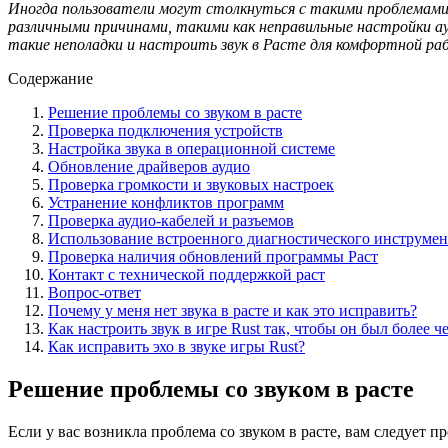
Иногда пользователи могут столкнуться с такими проблемами
различными причинами, такими как неправильные настройки ау
такие неполадки и настроить звук в Расте для комфортной ра
Содержание
Решение проблемы со звуком в расте
Проверка подключения устройств
Настройка звука в операционной системе
Обновление драйверов аудио
Проверка громкости и звуковых настроек
Устранение конфликтов программ
Проверка аудио-кабелей и разъемов
Использование встроенного диагностического инструмен
Проверка наличия обновлений программы Раст
Контакт с технической поддержкой раст
Вопрос-ответ
Почему у меня нет звука в расте и как это исправить?
Как настроить звук в игре Rust так, чтобы он был более 
Как исправить эхо в звуке игры Rust?
Решение проблемы со звуком в расте
Если у вас возникла проблема со звуком в расте, вам следует 