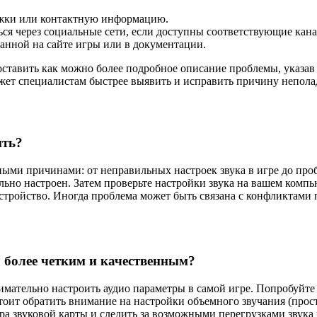
ржки или контактную информацию.
я через социальные сети, если доступны соответствующие кана
занной на сайте игры или в документации.
ставить как можно более подробное описание проблемы, указа
жет специалистам быстрее выявить и исправить причину неполад
ить?
чными причинами: от неправильных настроек звука в игре до пр
ильно настроен. Затем проверьте настройки звука на вашем комп
устройство. Иногда проблема может быть связана с конфликтами
л более четким и качественным?
внимательно настроить аудио параметры в самой игре. Попробуйте
стоит обратить внимание на настройки объемного звучания (про
ера звуковой карты и следить за возможными перегрузками звука