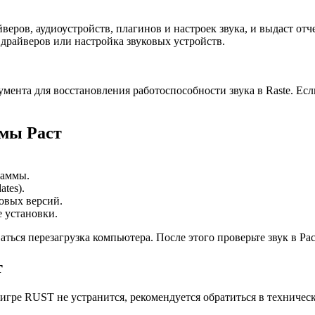
еров, аудиоустройств, плагинов и настроек звука, и выдаст от
драйверов или настройка звуковых устройств.
ента для восстановления работоспособности звука в Raste. Есл
мы Раст
раммы.
tes).
овых версий.
е установки.
ься перезагрузка компьютера. После этого проверьте звук в Ра
т
 игре RUST не устранится, рекомендуется обратиться в техниче