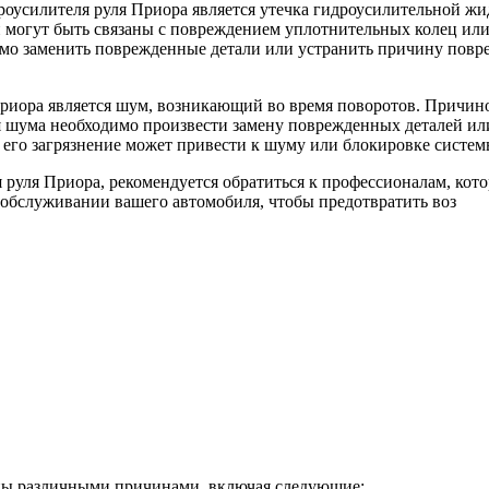
усилителя руля Приора является утечка гидроусилительной жид
могут быть связаны с повреждением уплотнительных колец или 
мо заменить поврежденные детали или устранить причину повре
риора является шум, возникающий во время поворотов. Причин
 шума необходимо произвести замену поврежденных деталей или
к его загрязнение может привести к шуму или блокировке систем
 руля Приора, рекомендуется обратиться к профессионалам, кот
 обслуживании вашего автомобиля, чтобы предотвратить воз
аны различными причинами, включая следующие: