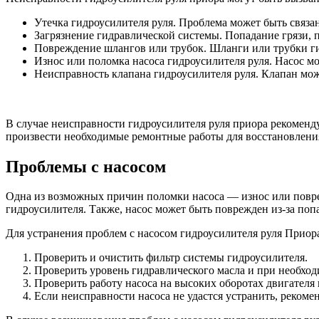
Утечка гидроусилителя руля. Проблема может быть связа
Загрязнение гидравлической системы. Попадание грязи, п
Повреждение шлангов или трубок. Шланги или трубки ги
Износ или поломка насоса гидроусилителя руля. Насос м
Неисправность клапана гидроусилителя руля. Клапан може
В случае неисправности гидроусилителя руля приора рекоменд
произвести необходимые ремонтные работы для восстановления
Проблемы с насосом
Одна из возможных причин поломки насоса — износ или повре
гидроусилителя. Также, насос может быть поврежден из-за поп
Для устранения проблем с насосом гидроусилителя руля Приор
Проверить и очистить фильтр системы гидроусилителя.
Проверить уровень гидравлического масла и при необход
Проверить работу насоса на высоких оборотах двигателя 
Если неисправности насоса не удастся устранить, рекоме