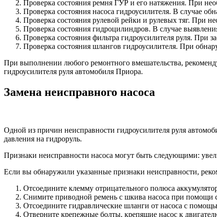
Проверка состояния ремня ГУР и его натяжения. При нео
Проверка состояния насоса гидроусилителя. В случае обн
Проверка состояния рулевой рейки и рулевых тяг. При не
Проверка состояния гидроцилиндров. В случае выявления
Проверка состояния фильтра гидроусилителя руля. При за
Проверка состояния шлангов гидроусилителя. При обнар
При выполнении любого ремонтного вмешательства, рекоменду
гидроусилителя руля автомобиля Приора.
Замена неисправного насоса
Одной из причин неисправности гидроусилителя руля автомобил
давления на гидроруль.
Признаки неисправности насоса могут быть следующими: увели
Если вы обнаружили указанные признаки неисправности, реком
Отсоедините клемму отрицательного полюса аккумулятор
Снимите приводной ремень с шкива насоса при помощи 
Отсоедините гидравлические шланги от насоса с помощь
Отверните крепежные болты, крепящие насос к двигател