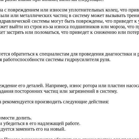
на с повреждением или износом уплотнительных колец, что прив
ыли или металлических частиц в систему может вызывать трение
дравлической системы могут быть повреждены, что приведет к 
ожет выйти из строя из-за износа подшипников или мороза, что
т застрять или поломаться, что приведет к снижению или потер
уется обратиться к специалистам для проведения диагностики и
 работоспособности системы гидроусилителя руля.
ждение его деталей. Например, износ ротора или пластин насо
адания посторонних частиц или загрязнений в систему.
а рекомендуется производить следующие действия:
имости долить.
и убедиться в его надлежащей работе.
ндуется заменить его на новый.