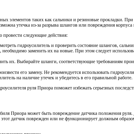
ых элементов таких как сальники и резиновые прокладки. При 
зможна утечка из-за разрыва шлангов или повреждения корпуса 
о провести следующие действия:
смотреть гидроусилитель и проверить состояние шлангов, сальни
еобходимо заменить их на новые. При этом следует использова
нить их. Выбирайте шланги, соответствующие требованиям произ
оизвести его замену. Не рекомендуется использовать гидроуси
литель на наличие утечек и убедитесь в его правильной работе.
роусилителя руля Приора поможет избежать серьезных последст
биля Приора может быть повреждение датчика положения руля. 
 этот датчик поврежден или не функционирует должным образом,