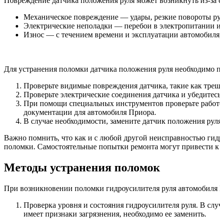
Повреждение датчика положения руля может возникнуть из-за
Механическое повреждение — удары, резкие повороты ру
Электрические неполадки — перебои в электропитании и
Износ — с течением времени и эксплуатации автомобиля,
Для устранения поломки датчика положения руля необходимо 
Проверьте видимые повреждения датчика, такие как трещ
Проверьте электрические соединения датчика и убедитес
При помощи специальных инструментов проверьте работо
документации для автомобиля Приора.
В случае необходимости, замените датчик положения ру
Важно помнить, что как и с любой другой неисправностью гид
поломки. Самостоятельные попытки ремонта могут привести 
Методы устранения поломок
При возникновении поломки гидроусилителя руля автомобиля П
Проверка уровня и состояния гидроусилителя руля. В сл
имеет признаки загрязнения, необходимо ее заменить.