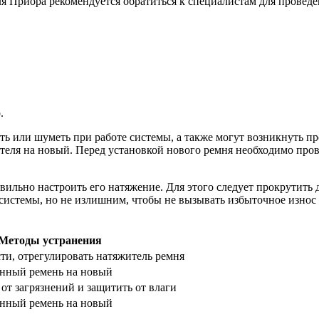
ля Приора рекомендуется обратиться к специалистам для провед
.
ть или шуметь при работе системы, а также могут возникнуть п
ля на новый. Перед установкой нового ремня необходимо прове
ильно настроить его натяжение. Для этого следует прокрутить д
истемы, но не излишним, чтобы не вызывать избыточное износ 
Методы устранения
ти, отрегулировать натяжитель ремня
нный ремень на новый
от загрязнений и защитить от влаги
нный ремень на новый