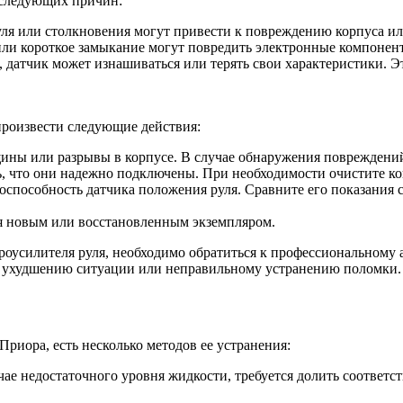
 следующих причин:
ля или столкновения могут привести к повреждению корпуса или
ли короткое замыкание могут повредить электронные компонент
 датчик может изнашиваться или терять свои характеристики. Э
произвести следующие действия:
ины или разрывы в корпусе. В случае обнаружения повреждений
ь, что они надежно подключены. При необходимости очистите ко
способность датчика положения руля. Сравните его показания 
ля новым или восстановленным экземпляром.
роусилителя руля, необходимо обратиться к профессиональному 
к ухудшению ситуации или неправильному устранению поломки.
риора, есть несколько методов ее устранения:
учае недостаточного уровня жидкости, требуется долить соответ