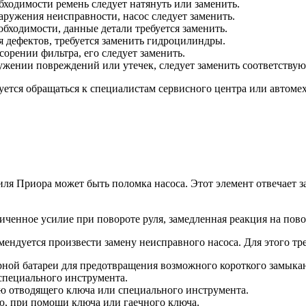
бходимости ремень следует натянуть или заменить.
аружения неисправности, насос следует заменить.
обходимости, данные детали требуется заменить.
 дефектов, требуется заменить гидроцилиндры.
сорении фильтра, его следует заменить.
ужении повреждений или утечек, следует заменить соответству
ется обращаться к специалистам сервисного центра или автоме
я Приора может быть поломка насоса. Этот элемент отвечает за
ченное усилие при повороте руля, замедленная реакция на пово
ендуется произвести замену неисправного насоса. Для этого т
ной батареи для предотвращения возможного короткого замыка
специального инструмента.
ю отводящего ключа или специального инструмента.
ю, при помощи ключа или гаечного ключа.