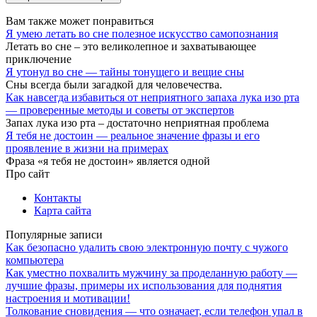
Вам также может понравиться
Я умею летать во сне полезное искусство самопознания
Летать во сне – это великолепное и захватывающее
приключение
Я утонул во сне — тайны тонущего и вещие сны
Сны всегда были загадкой для человечества.
Как навсегда избавиться от неприятного запаха лука изо рта
— проверенные методы и советы от экспертов
Запах лука изо рта – достаточно неприятная проблема
Я тебя не достоин — реальное значение фразы и его
проявление в жизни на примерах
Фраза «я тебя не достоин» является одной
Про сайт
Контакты
Карта сайта
Популярные записи
Как безопасно удалить свою электронную почту с чужого
компьютера
Как уместно похвалить мужчину за проделанную работу —
лучшие фразы, примеры их использования для поднятия
настроения и мотивации!
Толкование сновидения — что означает, если телефон упал в