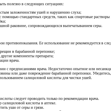
ыть полезно в следующих ситуациях:
астым заложенностям ушей и нарушению слуха;
с помощью стандартных средств, таких как спиртовые растворы 
бка;
в ушной раковине, сопровождающихся выпечатыванием серы.
вои противопоказания. Ее использование не рекомендуется в сл
рещин в барабанной перепонке;
 другие компоненты препарата;
ации врача.
ствии с предписаниями врача. Недостаточно опытное или несан
ковины или даже повреждение барабанной перепонки. Убедитесь
пользованием салициловой кислоты для чистки ушей.
слоты следует проводить только по рекомендации врача.
р салициловой кислоты в аптеке.
ить уши от серы и грязи.