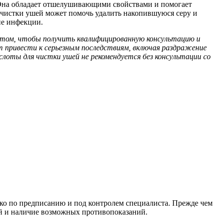
. Она обладает отшелушивающими свойствами и помогает
 чистки ушей может помочь удалить накопившуюся серу и
ие инфекции.
евтом, чтобы получить квалифицированную консультацию и
т привести к серьезным последствиям, включая раздражение
слоты для чистки ушей не рекомендуется без консультации со
ько по предписанию и под контролем специалиста. Прежде чем
шей и наличие возможных противопоказаний.