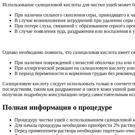
Использование салициловой кислоты для чистки ушей может б
При наличии сильного скопления серы, приводящего к ч
В случае возникновения затруднений при удалении серы 
При потере слуха, связанной с образованием серного про
В случае появления зуда, раздражения или воспаления 
Однако необходимо помнить, что салициловая кислота имеет с
При наличии повреждений слизистой оболочки уха или т
При аллергической реакции на салициловую кислоту или
В период беременности и кормления грудью без рекоменд
Салициловую кислоту следует использовать только в соответ
последствиям, таким как раздражение и ожоги кожи ушной ра
получили подробную консультацию перед самостоятельным ис
Полная информация о процедуре
Процедуру чистки ушей с использованием салициловой ки
Для начала процедуры необходимо приобрести 2% раство
Перед применением раствора необходимо тщательно очист