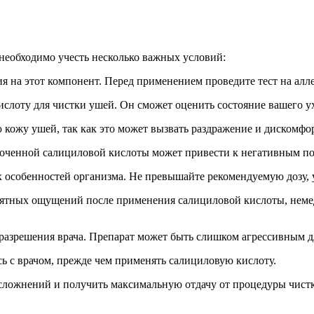
необходимо учесть несколько важных условий:
ргия на этот компонент. Перед применением проведите тест на а
 кислоту для чистки ушей. Он сможет оценить состояние вашего
кожу ушей, так как это может вызвать раздражение и дискомфор
сроченной салициловой кислоты может привести к негативным п
 особенностей организма. Не превышайте рекомендуемую дозу, 
иятных ощущений после применения салициловой кислоты, немед
 разрешения врача. Препарат может быть слишком агрессивным д
ь с врачом, прежде чем применять салициловую кислоту.
сложнений и получить максимальную отдачу от процедуры чист