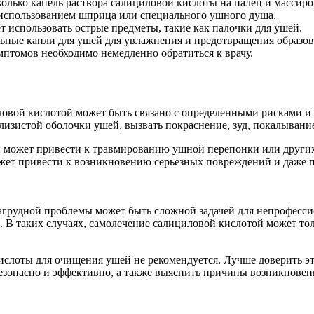
олько капель раствора салициловой кислоты на палец и массиро
 использованием шприца или специального ушного душа.
т использовать острые предметы, такие как палочки для ушей.
льные капли для ушей для увлажнения и предотвращения образов
птомов необходимо немедленно обратиться к врачу.
овой кислотой может быть связано с определенными рисками и
изистой оболочки ушей, вызвать покраснение, зуд, покалывание
ы может привести к травмированию ушной перепонки или други
жет привести к возникновению серьезных повреждений и даже п
нагрудной проблемы может быть сложной задачей для непрофесси
. В таких случаях, самолечение салициловой кислотой может тол
ислоты для очищения ушей не рекомендуется. Лучше доверить э
езопасно и эффективно, а также выяснить причины возникновен