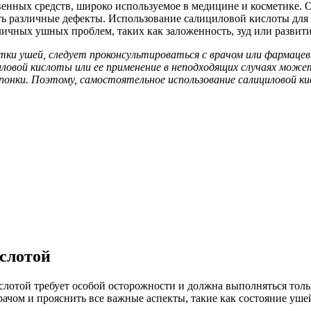
твенных средств, широко используемое в медицине и косметике
ть различные дефекты. Использование салициловой кислоты для
личных ушных проблем, таких как заложенность, зуд или развит
стки ушей, следует проконсультироваться с врачом или фармац
иловой кислоты или ее применение в неподходящих случаях може
понки. Поэтому, самостоятельное использование салициловой ки
слотой
слотой требует особой осторожности и должна выполняться тол
врачом и прояснить все важные аспекты, такие как состояние у