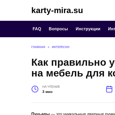
Перейти
karty-mira.su
к
содержанию
FAQ
Вопросы
Инструкции
Ин
ГЛАВНАЯ
»
ИНТЕРЕСНО
Как правильно 
на мебель для к
НА ЧТЕНИЕ
3 мин
Пуш-апы
— это уникальные дверные ручки