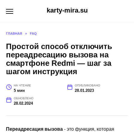
Перейти
karty-mira.su
к
содержанию
ГЛАВНАЯ
»
FAQ
Простой способ отключить
переадресацию вызова на
смартфоне Redmi — шаг за
шагом инструкция
НА ЧТЕНИЕ
ОПУБЛИКОВАНО
5 мин
28.01.2023
ОБНОВЛЕНО
28.02.2024
Переадресация вызова
- это функция, которая