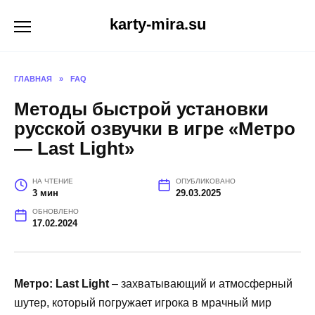
Перейти
karty-mira.su
к
содержанию
ГЛАВНАЯ
»
FAQ
Методы быстрой установки
русской озвучки в игре «Метро
— Last Light»
НА ЧТЕНИЕ
ОПУБЛИКОВАНО
3 мин
29.03.2025
ОБНОВЛЕНО
17.02.2024
Метро: Last Light
– захватывающий и атмосферный
шутер, который погружает игрока в мрачный мир