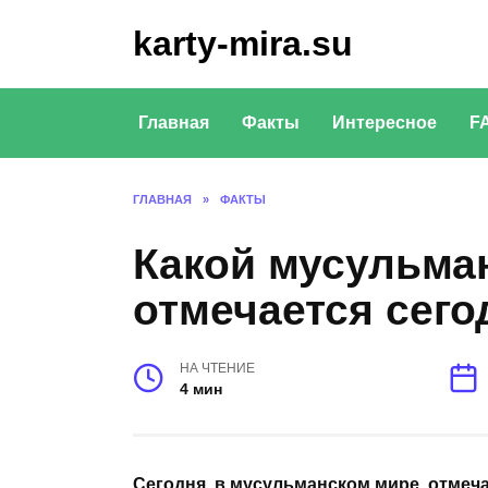
Перейти
karty-mira.su
к
содержанию
Главная
Факты
Интересное
F
ГЛАВНАЯ
»
ФАКТЫ
Какой мусульма
отмечается сего
НА ЧТЕНИЕ
4 мин
Сегодня, в мусульманском мире, отмеч