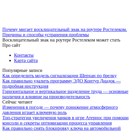
Почему мигает восклицательный знак на роутере Ростелеком.
Причины и способы устранения проблемы
Восклицательный знак на роутере Ростелеком может стать
Про сайт
Контакты
Карта сайта
Популярные записи
Как определить модель сигнализации Шерхан по брелку
Как правильно удалить программу ЭДО Контур Диадок —
подробная инструкция
Горизонтальное и вертикальное разделение труда — основные
различия и влияние на производительность
Сейчас читают
Изменения в погоде — почему понижение атмосферного
давления играет ключевую роль
Топ-стратегии увеличения чанков в игре Атернос при помощи
консоли и секреты оптимизации процесса управления
Как правильно снять блокировку ключа на автомобильной