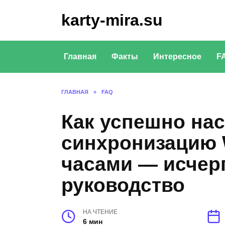
Перейти
karty-mira.su
к
содержанию
Главная
Факты
Интересное
F
ГЛАВНАЯ
»
FAQ
Как успешно на
синхронизацию 
часами — исче
руководство
НА ЧТЕНИЕ
6 мин