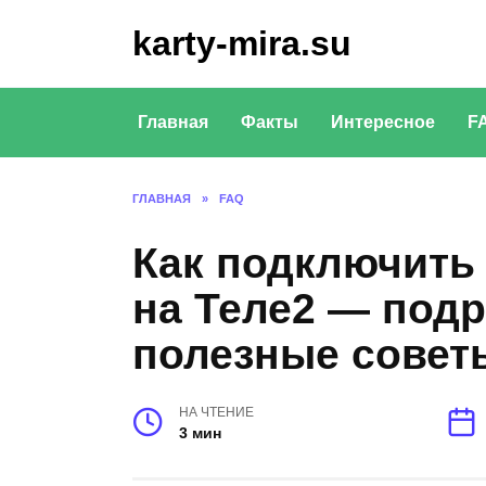
Перейти
karty-mira.su
к
содержанию
Главная
Факты
Интересное
F
ГЛАВНАЯ
»
FAQ
Как подключить
на Теле2 — подр
полезные совет
НА ЧТЕНИЕ
3 мин