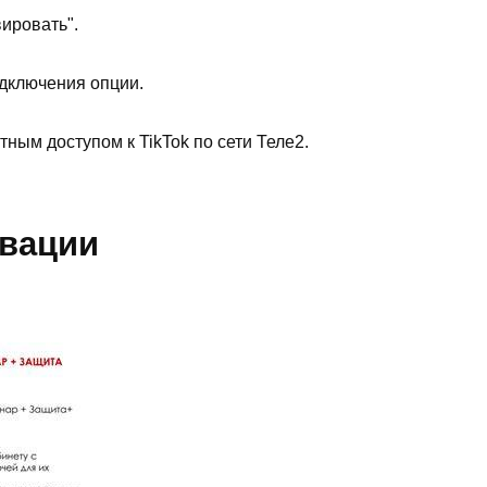
вировать".
одключения опции.
ным доступом к TikTok по сети Теле2.
ивации