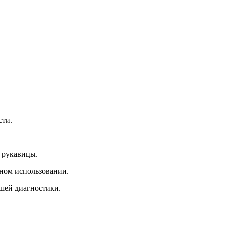
сти.
 рукавицы.
ьном использовании.
йшей диагностики.