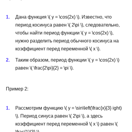
Дана функция \( y = \cos(2x) \). Известно, что
период косинуса равен \( 2\pi \), следовательно,
чтобы найти период функции \( y = \cos(2x) \),
нужно разделить период обычного косинуса на
коэффициент перед переменной \( x \).
Таким образом, период функции \( y = \cos(2x) \)
равен \( \frac{2\pi}{2} = \pi \).
Пример 2:
Рассмотрим функцию \( y = \sin\left(\frac{x}{3} ight)
\). Период синуса равен \( 2\pi \), а здесь
коэффициент перед переменной \( x \) равен \(
\frac{1}{3} \).