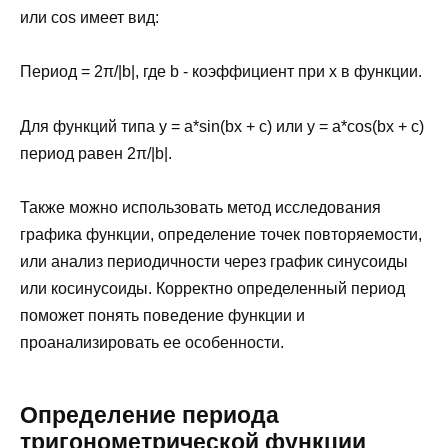
или cos имеет вид:
Период = 2π/|b|, где b - коэффициент при x в функции.
Для функций типа y = a*sin(bx + c) или y = a*cos(bx + c)
период равен 2π/|b|.
Также можно использовать метод исследования
графика функции, определение точек повторяемости,
или анализ периодичности через график синусоиды
или косинусоиды. Корректно определенный период
поможет понять поведение функции и
проанализировать ее особенности.
Определение периода
тригонометрической функции