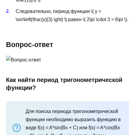
Следовательно, период функции \( y =
\sin\left(\frac{x}{3} ight) \) равен \( 2\pi \cdot 3 = 6\pi \).
Вопрос-ответ
Как найти период тригонометрической
функции?
Для поиска периода тригонометрической
функции необходимо выразить функцию в
виде f(x) = A*sin(Bx + C) или f(x) = A*cos(Bx