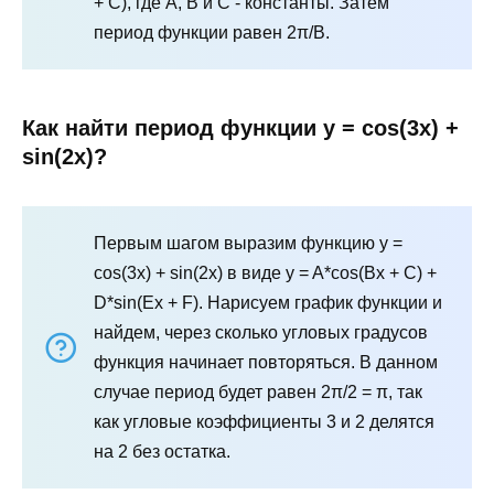
+ C), где A, B и C - константы. Затем
период функции равен 2π/B.
Как найти период функции y = cos(3x) +
sin(2x)?
Первым шагом выразим функцию y =
cos(3x) + sin(2x) в виде y = A*cos(Bx + C) +
D*sin(Ex + F). Нарисуем график функции и
найдем, через сколько угловых градусов
функция начинает повторяться. В данном
случае период будет равен 2π/2 = π, так
как угловые коэффициенты 3 и 2 делятся
на 2 без остатка.