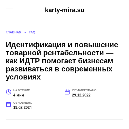
Перейти
karty-mira.su
к
содержанию
ГЛАВНАЯ
»
FAQ
Идентификация и повышение
товарной рентабельности —
как ИДТР помогает бизнесам
развиваться в современных
условиях
НА ЧТЕНИЕ
ОПУБЛИКОВАНО
4 мин
29.12.2022
ОБНОВЛЕНО
19.02.2024