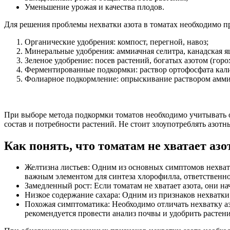
Уменьшение урожая и качества плодов.
Для решения проблемы нехватки азота в томатах необходимо пр
Органические удобрения: компост, перегной, навоз;
Минеральные удобрения: аммиачная селитра, канадская я
Зеленое удобрение: посев растений, богатых азотом (горо
Ферментированные подкормки: раствор ортофосфата кали
Фолиарное подкормление: опрыскивание раствором амми
При выборе метода подкормки томатов необходимо учитывать ос
состав и потребности растений. Не стоит злоупотреблять азо
Как понять, что томатам не хватает азо
Желтизна листьев: Одним из основных симптомов нехватки
важным элементом для синтеза хлорофилла, ответственно
Замедленный рост: Если томатам не хватает азота, они на
Низкое содержание сахара: Одним из признаков нехватки 
Похожая симптоматика: Необходимо отличать нехватку аз
рекомендуется провести анализ почвы и удобрить растен