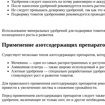
Удобрения следует наносить на почву равномерно и акку
После нанесения удобрений рекомендуется полить растен
Не следует превышать дозировку удобрений, так как это м
Подкормку томатов удобрениями рекомендуется проводить 
Использование минеральных удобрений для подкормки томатов
полноценного роста и развития.
Применение азотсодержащих препарато
Существует несколько типов азотсодержащих препаратов, кото
Мочевина — один из самых распространенных и доступны
Аммиачная селитра — также широко используемый и дост
Азотные удобрения — специально разработанные удобрени
стимулируют рост и развитие томатов.
Для правильного применения азотсодержащих препаратов рекоме
привести к увеличению листвы и снижению урожайности.
Перед применением азотсодержащих препаратов следует также 
удобрение, включающее не только азот, но и другие необходим