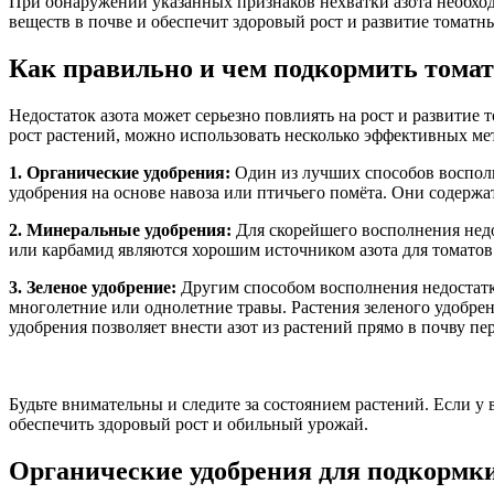
При обнаружении указанных признаков нехватки азота необхо
веществ в почве и обеспечит здоровый рост и развитие томатн
Как правильно и чем подкормить томат
Недостаток азота может серьезно повлиять на рост и развитие 
рост растений, можно использовать несколько эффективных ме
1. Органические удобрения:
Один из лучших способов восполни
удобрения на основе навоза или птичьего помёта. Они содерж
2. Минеральные удобрения:
Для скорейшего восполнения недо
или карбамид являются хорошим источником азота для томатов
3. Зеленое удобрение:
Другим способом восполнения недостатка
многолетние или однолетние травы. Растения зеленого удобре
удобрения позволяет внести азот из растений прямо в почву пе
Будьте внимательны и следите за состоянием растений. Если 
обеспечить здоровый рост и обильный урожай.
Органические удобрения для подкормк