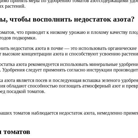
димо принять меры по удобрению томатов азотсодержащими удо
ых растений.
ы, чтобы восполнить недостаток азота?
томатов, что приводит к низкому урожаю и плохому качеству пло
тодов подкормки.
ть недостаток азота в почве — это использовать органические 
ат высокие концентрации азота и способствуют усвоению растен
статка азота рекомендуется использовать минеральные удобрени
. Удобрения следует применять согласно инструкции производит
 азота является посев и последующая вспашка зеленого удобрени
ния обладают способностью поглощать атмосферный азот и превр
ред посадкой томатов.
у ваших томатов наблюдается недостаток азота, немедленно при
и томатов