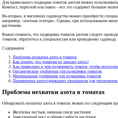
Для правильного подкорма томатов азотом можно использовать
Компост, перегной или навоз – все это содержит большое коли
Во-вторых, в магазинах садоводства можно приобрести специа
например, «азотная селитра». Однако, при использовании мин
растениям.
Важно помнить, что подкормка томатов азотом следует проводи
томатов, обратитесь к специалистам или кроводному садоводу
Содержание
Проблема нехватки азота в томатах
Как понять, что томатам не хватает азота?
Как правильно и чем подкормить томаты, чтобы восполни
Органические удобрения для подкормки томатов
Минеральные удобрения для подкормки томатов
Применение азотсодержащих препаратов для увеличения
Проблема нехватки азота в томатах
Обнаружить нехватку азота в томатах можно по следующим пр
Желтизна листьев, начиная снизу растения;
Замедленный рост и общая слабость растения;