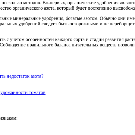
 несколько методов. Во-первых, органические удобрения являют
чество органического азота, который будет постепенно высвобож
льные минеральные удобрения, богатые азотом. Обычно они име
еральных удобрений следует быть осторожными и не переборщить
ть с учетом особенностей каждого сорта и стадии развития рас
. Соблюдение правильного баланса питательных веществ позвол
ть недостаток азота?
 урожайности томатов
изнакам: