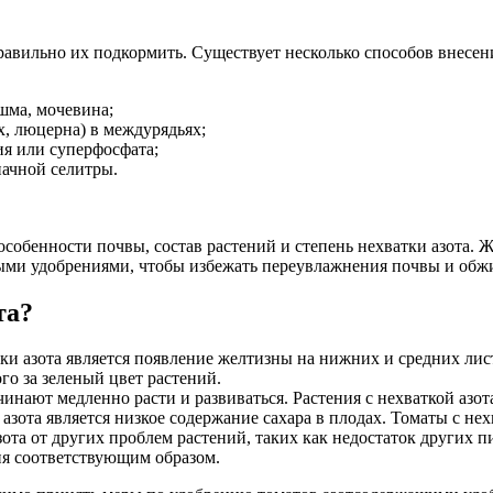
авильно их подкормить. Существует несколько способов внесени
шма, мочевина;
х, люцерна) в междурядьях;
я или суперфосфата;
ачной селитры.
обенности почвы, состав растений и степень нехватки азота. Ж
тными удобрениями, чтобы избежать переувлажнения почвы и обж
та?
 азота является появление желтизны на нижних и средних листья
го за зеленый цвет растений.
чинают медленно расти и развиваться. Растения с нехваткой азот
азота является низкое содержание сахара в плодах. Томаты с не
ота от других проблем растений, таких как недостаток других 
ия соответствующим образом.