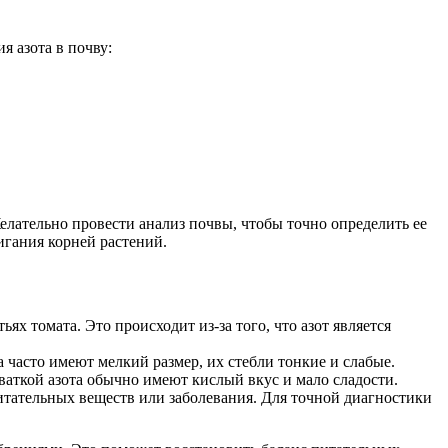
я азота в почву:
елательно провести анализ почвы, чтобы точно определить ее
игания корней растений.
х томата. Это происходит из-за того, что азот является
а часто имеют мелкий размер, их стебли тонкие и слабые.
хваткой азота обычно имеют кислый вкус и мало сладости.
питательных веществ или заболевания. Для точной диагностики