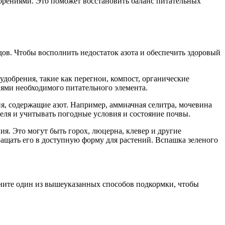
брениями. Это поможет восстановить баланс питательных
дов. Чтобы восполнить недостаток азота и обеспечить здоровый
удобрения, такие как перегнои, компост, органические
иями необходимого питательного элемента.
я, содержащие азот. Например, аммиачная селитра, мочевина
еля и учитывать погодные условия и состояние почвы.
я. Это могут быть горох, люцерна, клевер и другие
ащать его в доступную форму для растений. Вспашка зеленого
мените один из вышеуказанных способов подкормки, чтобы