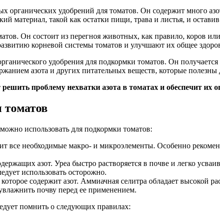
х органических удобрений для томатов. Он содержит много азот
й материал, такой как остатки пищи, трава и листья, и оставив
тов. Он состоит из перегноя животных, как правило, коров или 
азвитию корневой системы томатов и улучшают их общее здоров
органического удобрения для подкормки томатов. Он получается
ржанием азота и других питательных веществ, которые полезны д
решить проблему нехватки азота в томатах и обеспечит их о
 томатов
можно использовать для подкормки томатов:
ит все необходимые макро- и микроэлементы. Особенно рекоменду
держащих азот. Уреа быстро растворяется в почве и легко усваи
ледует использовать осторожно.
 которое содержит азот. Аммиачная селитра обладает высокой 
увлажнить почву перед ее применением.
едует помнить о следующих правилах: