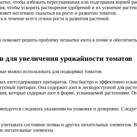
ратно, чтобы избежать пересушивания или подгорания корней ра
ия, чтобы ускорить растворение удобрений и их усвоение растен
ожет негативно сказаться на росте и развитии томатов.
в течение всего сезона роста и развития растений.
 поможет решить проблему нехватки азота в почве и обеспечит
в для увеличения урожайности томатов
рые можно использовать для подкормки томатов:
х азотсодержащих препаратов. Она быстро и эффективно усваива
упный препарат. Она содержит азот в легкодоступной для раст
я, которые содержат азот в форме, усваиваемой растениями. Он
ндуется следовать указаниям на упаковке и дозировке. Следует
учитывать состояние почвы и других питательных элементов. В
ые питательные элементы.