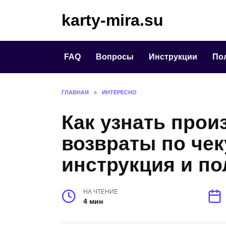
Перейти
karty-mira.su
к
содержанию
FAQ
Вопросы
Инструкции
По
ГЛАВНАЯ
»
ИНТЕРЕСНО
Как узнать прои
возвраты по че
инструкция и п
НА ЧТЕНИЕ
4 мин