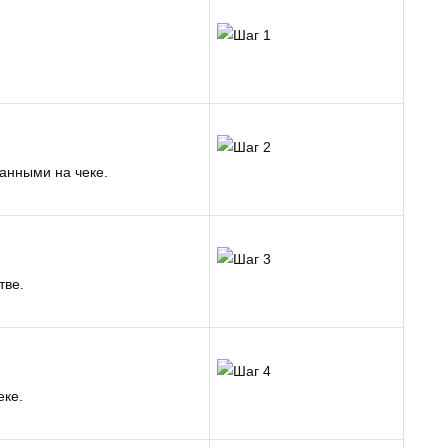
занными на чеке.
тве.
еке.